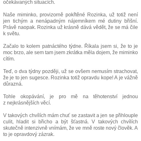
očekávaných situacích.
Naše miminko, provizorně pokřtěné Rozinka, už totiž není
jen tichým a nenápadným nájemníkem mé dutiny břišní.
Právě naopak. Rozinka už krásně dává vědět, že se má čile
k světu.
Začalo to kolem patnáctého týdne. Říkala jsem si, že to je
moc brzo, ale sem tam jsem zkrátka měla dojem, že miminko
cítím.
Teď, o dva týdny později, už se ovšem nemusím strachovat,
že je to jen sugesce. Rozinka totiž opravdu kope! A je vážně
důrazná.
Tohle okopávání, je pro mě na těhotenství jednou
z nejkrásnějších věcí.
V takových chvílích mám chuť se zastavit a jen se přihlouple
culit, hladit si břicho a být šťastná. V takových chvílích
skutečně intenzivně vnímám, že ve mně roste nový člověk. A
to je opravdový zázrak.