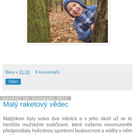
Bára
v
21:10
8 komentářů:
Sdílet
pondělí 18. listopadu 2013
Malý raketový vědec
Matýskovi byly sotva dva měsíce a v jeho okolí už se to
hemžilo mužskými sudičkami, které našemu novorozeněti
předpovídaly hvězdnou sportovní budoucnost a viděly v něm