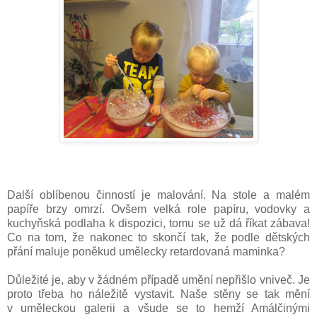
Další oblíbenou činností je malování. Na stole a malém
papíře brzy omrzí. Ovšem velká role papíru, vodovky a
kuchyňská podlaha k dispozici, tomu se už dá říkat zábava!
Co na tom, že nakonec to skončí tak, že podle dětských
přání maluje poněkud umělecky retardovaná maminka?
Důležité je, aby v žádném případě umění nepřišlo vniveč. Je
proto třeba ho náležitě vystavit. Naše stěny se tak mění
v uměleckou galerii a všude se to hemží Amálčinými