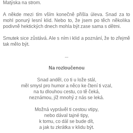
Matýska na strom.
A někde mezi tím vším konečně přišla úleva. Snad za to
mohl ponurý lesní klid. Nebo to, že jsem po těch několika
podivně hektických dnech mohla být zase sama s dětmi.
Smutek sice zůstává. Ale s ním i klid a poznání, že to zřejmě
tak mělo být.
...
Na rozloučenou
Snad anděl, co ti u lože stál,
měl smysl pro humor a něco ke čtení ti vzal,
na tu dlouhou cestu, co tě čeká,
neznámou, jíž mnohý z nás se leká.
Možná vyprávěl ti cestou vtipy,
nebo dával tajné tipy,
k tomu, co dál se bude dít,
a jak tu zkrátka v klidu být.