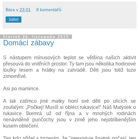
Bára
v
23:01
8 komentářů:
Sdílet
čtvrtek 28. listopadu 2013
Domácí zábavy
S nástupem mínusových teplot se většina našich aktivit
přesouvá do vnitřních prostor. Ty tam jsou několika hodinové
toulky lesem a hrátky na zahradě. Děti jsou totiž tuze
zimomřivé.
Asi po mamince.
A tak zatímco jiné matky honí své děti po ulicích se
zoufalým: „Počkej! Musíš si obléct rukavice!“ Náš Matýsek o
rukavice škemrá už od října a v mnohých rodinách
nenáviděné punčochy jsou v zimě jeho nejoblíbenějším
kusem oblečení.
Ten kdo přišel s tvrzením, že "neexistuje špatné počasí, jen