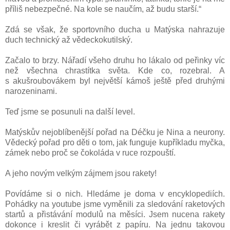
příliš nebezpečné. Na kole se naučím, až budu starší.“
Zdá se však, že sportovního ducha u Matýska nahrazuje
duch technický až vědeckokutilský.
Začalo to brzy. Nářadí všeho druhu ho lákalo od peřinky víc
než všechna chrastítka světa. Kde co, rozebral. A
s akušroubovákem byl největší kámoš ještě před druhými
narozeninami.
Teď jsme se posunuli na další level.
Matýskův nejoblíbenější pořad na Déčku je Nina a neurony.
Vědecký pořad pro děti o tom, jak funguje kupříkladu myčka,
zámek nebo proč se čokoláda v ruce rozpouští.
A jeho novým velkým zájmem jsou rakety!
Povídáme si o nich. Hledáme je doma v encyklopediích.
Pohádky na youtube jsme vyměnili za sledování raketových
startů a přistávání modulů na měsíci. Jsem nucena rakety
dokonce i kreslit či vyrábět z papíru. Na jednu takovou