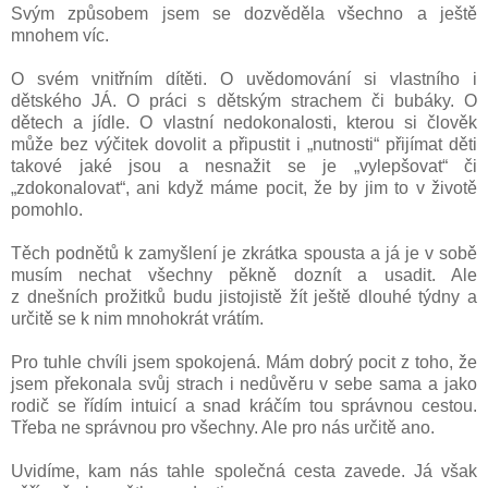
Svým způsobem jsem se dozvěděla všechno a ještě
mnohem víc.
O svém vnitřním dítěti. O uvědomování si vlastního i
dětského JÁ. O práci s dětským strachem či bubáky. O
dětech a jídle. O vlastní nedokonalosti, kterou si člověk
může bez výčitek dovolit a připustit i „nutnosti“ přijímat děti
takové jaké jsou a nesnažit se je „vylepšovat“ či
„zdokonalovat“, ani když máme pocit, že by jim to v životě
pomohlo.
Těch podnětů k zamyšlení je zkrátka spousta a já je v sobě
musím nechat všechny pěkně doznít a usadit. Ale
z dnešních prožitků budu jistojistě žít ještě dlouhé týdny a
určitě se k nim mnohokrát vrátím.
Pro tuhle chvíli jsem spokojená. Mám dobrý pocit z toho, že
jsem překonala svůj strach i nedůvěru v sebe sama a jako
rodič se řídím intuicí a snad kráčím tou správnou cestou.
Třeba ne správnou pro všechny. Ale pro nás určitě ano.
Uvidíme, kam nás tahle společná cesta zavede. Já však