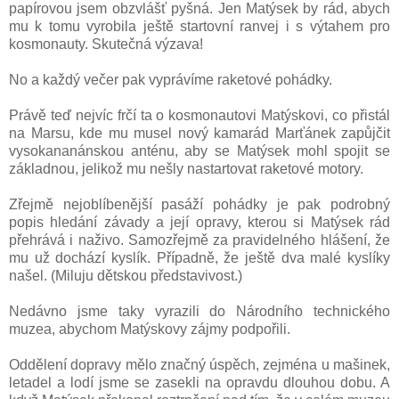
papírovou jsem obzvlášť pyšná. Jen Matýsek by rád, abych
mu k tomu vyrobila ještě startovní ranvej i s výtahem pro
kosmonauty. Skutečná výzava!
No a každý večer pak vyprávíme raketové pohádky.
Právě teď nejvíc frčí ta o kosmonautovi Matýskovi, co přistál
na Marsu, kde mu musel nový kamarád Marťánek zapůjčit
vysokananánskou anténu, aby se Matýsek mohl spojit se
základnou, jelikož mu nešly nastartovat raketové motory.
Zřejmě nejoblíbenější pasáží pohádky je pak podrobný
popis hledání závady a její opravy, kterou si Matýsek rád
přehrává i naživo. Samozřejmě za pravidelného hlášení, že
mu už dochází kyslík. Případně, že ještě dva malé kyslíky
našel. (Miluju dětskou představivost.)
Nedávno jsme taky vyrazili do Národního technického
muzea, abychom Matýskovy zájmy podpořili.
Oddělení dopravy mělo značný úspěch, zejména u mašinek,
letadel a lodí jsme se zasekli na opravdu dlouhou dobu. A