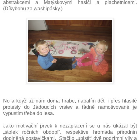
abstrakcemi a Matýskovými hasiči a plachetnicemi.
(Díkybohu za washipásky.)
No a když už nám doma hrabe, nabalím děti i přes hlasité
protesty do žádoucích vrstev a řádně namotivované je
vypustím třeba do lesa.
Jako motivační prvek k nezaplacení se u nás ukázal být
„stolek ročních období“, respektive hromada přírodnin
doplněná postavičkami. Stačilo „uplstit“ dvě podzimní víly a