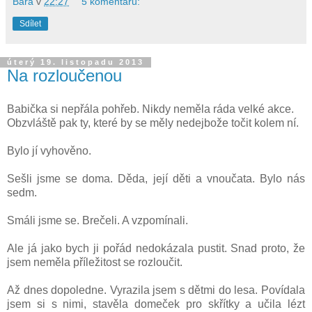
Bára
v
22:27
5 komentářů:
Sdílet
úterý 19. listopadu 2013
Na rozloučenou
Babička si nepřála pohřeb. Nikdy neměla ráda velké akce.
Obzvláště pak ty, které by se měly nedejbože točit kolem ní.
Bylo jí vyhověno.
Sešli jsme se doma. Děda, její děti a vnoučata. Bylo nás
sedm.
Smáli jsme se. Brečeli. A vzpomínali.
Ale já jako bych ji pořád nedokázala pustit. Snad proto, že
jsem neměla příležitost se rozloučit.
Až dnes dopoledne. Vyrazila jsem s dětmi do lesa. Povídala
jsem si s nimi, stavěla domeček pro skřítky a učila lézt