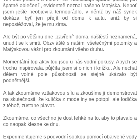
špatné oblečení", evidentně neznal našeho Matýska. Neboť
jsem ještě neobjevila termoprádlo, v němž by náš synek
dokázal byť jen přejít od domu k autu, aniž by si
nepostěžoval, že je mu zima.
Ale být po většinu dne „zavření“ doma, naštěstí neznamená,
unudit se k smrti. Obzvláště s našimi všetečnými potomky a
Matýskovou vášní pro zkoumání všeho druhu.
Momentální top aktivitou jsou u nás vodní pokusy. Abych se
trochu inspirovala, půjčila jsem si o nich i knížku. Ale nechat
dětem volné pole působnosti se stejně ukázalo být
podnětnější.
A tak zkoumáme vztlakovou sílu a zkoušíme ji demonstrovat
na skutečnosti, že kulička z modelíny se potopí, ale lodička
z téhož, zůstane plavat.
Zkoumáme, co všechno je dost lehké na to, aby to plavalo a
co naopak klesne ke dnu.
Experimentujeme s podvodní sopkou pomocí obarvené vody