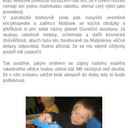
když Matýsek překonal roztrpčení nad tím, že v celém muzeu
nemají ani jednu malinkatou raketku, shrnul celý výlet jako
povedený.
V parubické knihovně jsme pak nasyslili vesmírné
encyklopedie a zatímco Matýsek se kochá obrázky a
přeříkává si pro sebe názvy planet Sluneční soustavy. Já
studuju raketové motory, schémata a další kosmické
zhůvěřilosti, abych byla sto, fundovaně na Matýskovy věčné
dotazy odpovídat. Nutno přiznat, že se mu stejně vždycky
podaří mě zaskočit.
Tak uvidíme, jakým směrem se zájmy našeho malého
raketového vědce budou ubírat dál. Mě nezbývá než doufat,
že s ním zvládnu udržet krok alespoň do doby, kdy to bude
potřebovat.