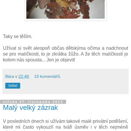
Taky se těším.
Užívat si svět alespoň občas dětskýma očima a nadchnout
se pro maličkosti, to je zkrátka žůžo. A že těch maličkostí je
kolem nás spousta... Jen je objevit!
Bára
v
22:40
10 komentářů:
Sdílet
středa 27. listopadu 2013
Malý velký zázrak
V posledních dnech si užívám takové malé privátní potěšení,
které mi často vykouzlí na tváři úsměv i v těch nejméně