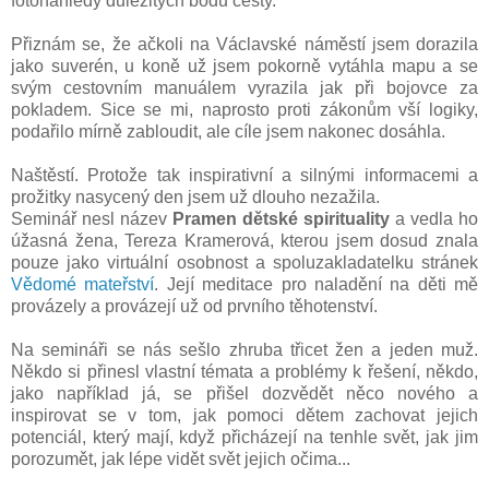
fotonáhledy důležitých bodů cesty.
Přiznám se, že ačkoli na Václavské náměstí jsem dorazila
jako suverén, u koně už jsem pokorně vytáhla mapu a se
svým cestovním manuálem vyrazila jak při bojovce za
pokladem. Sice se mi, naprosto proti zákonům vší logiky,
podařilo mírně zabloudit, ale cíle jsem nakonec dosáhla.
Naštěstí. Protože tak inspirativní a silnými informacemi a
prožitky nasycený den jsem už dlouho nezažila.
Seminář nesl název
Pramen dětské spirituality
a vedla ho
úžasná žena, Tereza Kramerová, kterou jsem dosud znala
pouze jako virtuální osobnost a spoluzakladatelku stránek
Vědomé mateřství
. Její meditace pro naladění na děti mě
provázely a provázejí už od prvního těhotenství.
Na semináři se nás sešlo zhruba třicet žen a jeden muž.
Někdo si přinesl vlastní témata a problémy k řešení, někdo,
jako například já, se přišel dozvědět něco nového a
inspirovat se v tom, jak pomoci dětem zachovat jejich
potenciál, který mají, když přicházejí na tenhle svět, jak jim
porozumět, jak lépe vidět svět jejich očima...