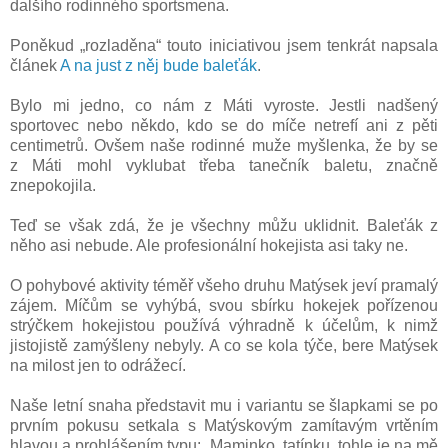
dalšího rodinného sportsmena.
Poněkud „rozladěna“ touto iniciativou jsem tenkrát napsala
článek
A na just z něj bude baleťák
.
Bylo mi jedno, co nám z Máti vyroste. Jestli nadšený
sportovec nebo někdo, kdo se do míče netrefí ani z pěti
centimetrů. Ovšem naše rodinné muže myšlenka, že by se
z Máti mohl vyklubat třeba tanečník baletu, značně
znepokojila.
Teď se však zdá, že je všechny můžu uklidnit. Baleťák z
něho asi nebude. Ale profesionální hokejista asi taky ne.
O pohybové aktivity téměř všeho druhu Matýsek jeví pramalý
zájem. Míčům se vyhýbá, svou sbírku hokejek pořízenou
strýčkem hokejistou používá výhradně k účelům, k nimž
jistojistě zamýšleny nebyly. A co se kola týče, bere Matýsek
na milost jen to odrážecí.
Naše letní snaha představit mu i variantu se šlapkami se po
prvním pokusu setkala s Matýskovým zamítavým vrtěním
hlavou a prohlášením typu: „Maminko, tatínku, tohle je na mě