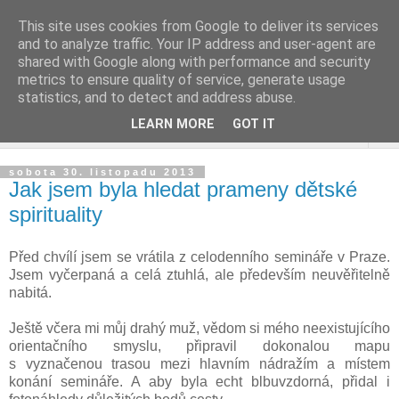
This site uses cookies from Google to deliver its services
and to analyze traffic. Your IP address and user-agent are
shared with Google along with performance and security
metrics to ensure quality of service, generate usage
statistics, and to detect and address abuse.
LEARN MORE
GOT IT
▼
sobota 30. listopadu 2013
Jak jsem byla hledat prameny dětské
spirituality
Před chvílí jsem se vrátila z celodenního semináře v Praze.
Jsem vyčerpaná a celá ztuhlá, ale především neuvěřitelně
nabitá.
Ještě včera mi můj drahý muž, vědom si mého neexistujícího
orientačního smyslu, připravil dokonalou mapu
s vyznačenou trasou mezi hlavním nádražím a místem
konání semináře. A aby byla echt blbuvzdorná, přidal i