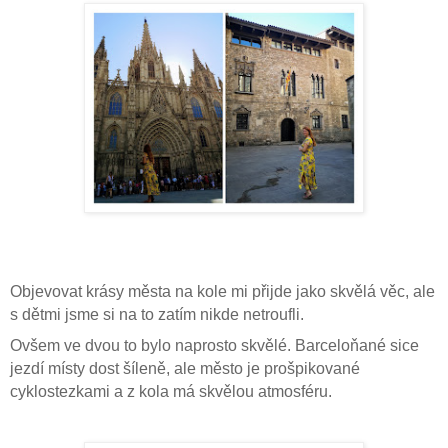
Objevovat krásy města na kole mi přijde jako skvělá věc, ale
s dětmi jsme si na to zatím nikde netroufli.
Ovšem ve dvou to bylo naprosto skvělé. Barceloňané sice
jezdí místy dost šíleně, ale město je prošpikované
cyklostezkami a z kola má skvělou atmosféru.