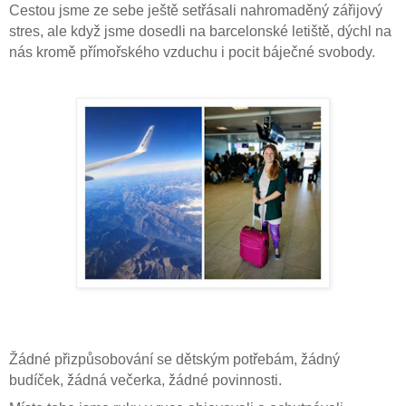
Cestou jsme ze sebe ještě setřásali nahromaděný zářijový
stres, ale když jsme dosedli na barcelonské letiště, dýchl na
nás kromě přímořského vzduchu i pocit báječné svobody.
Žádné přizpůsobování se dětským potřebám, žádný
budíček, žádná večerka, žádné povinnosti.