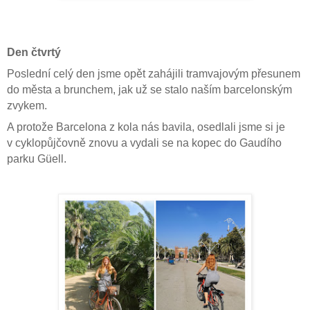
Den čtvrtý
Poslední celý den jsme opět zahájili tramvajovým přesunem
do města a brunchem, jak už se stalo naším barcelonským
zvykem.
A protože Barcelona z kola nás bavila, osedlali jsme si je
v cyklopůjčovně znovu a vydali se na kopec do Gaudího
parku Güell.