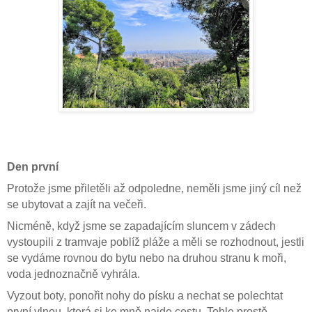
Den první
Protože jsme přiletěli až odpoledne, neměli jsme jiný cíl než
se ubytovat a zajít na večeři.
Nicméně, když jsme se zapadajícím sluncem v zádech
vystoupili z tramvaje poblíž pláže a měli se rozhodnout, jestli
se vydáme rovnou do bytu nebo na druhou stranu k moři,
voda jednoznačně vyhrála.
Vyzout boty, ponořit nohy do písku a nechat se polechtat
první vlnou, která si ke mně najde cestu. Tohle prostě