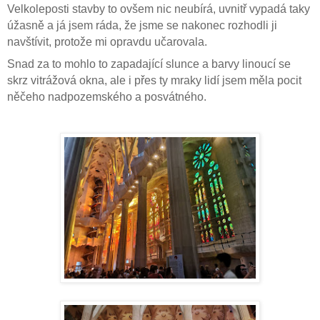
Velkoleposti stavby to ovšem nic neubírá, uvnitř vypadá taky
úžasně a já jsem ráda, že jsme se nakonec rozhodli ji
navštívit, protože mi opravdu učarovala.
Snad za to mohlo to zapadající slunce a barvy linoucí se
skrz vitrážová okna, ale i přes ty mraky lidí jsem měla pocit
něčeho nadpozemského a posvátného.