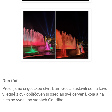
Den třetí
Prošli jsme si gotickou čtvrť Barri Gòtic, zastavili se na kávu,
v jedné z cyklopůjčoven si osedlali dvě červená kola a na
nich se vydali po stopách Gaudího.