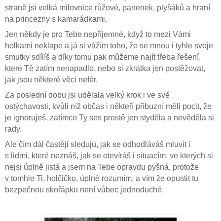
straně jsi velká milovnice růžové, panenek, plyšáků a hraní
na princezny s kamarádkami.
Jen někdy je pro Tebe nepříjemné, když to mezi Vámi
holkami neklape a já si vážím toho, že se mnou i tyhle svoje
smutky sdílíš a díky tomu pak můžeme najít třeba řešení,
které Tě zatím nenapadlo, nebo si zkrátka jen postěžovat,
jak jsou některé věci nefér.
Za poslední dobu jsi udělala velký krok i ve své
ostýchavosti, kvůli níž občas i někteří příbuzní měli pocit, že
je ignoruješ, zatímco Ty ses prostě jen styděla a nevěděla si
rady.
Ale čím dál častěji sleduju, jak se odhodláváš mluvit i
s lidmi, které neznáš, jak se otevíráš i situacím, ve kterých si
nejsi úplně jistá a jsem na Tebe opravdu pyšná, protože
v tomhle Ti, holčičko, úplně rozumím, a vím že opustit tu
bezpečnou skořápku není vůbec jednoduché.