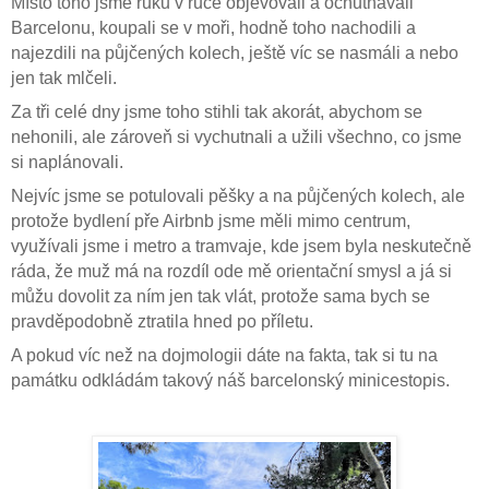
Místo toho jsme ruku v ruce objevovali a ochutnávali
Barcelonu, koupali se v moři, hodně toho nachodili a
najezdili na půjčených kolech, ještě víc se nasmáli a nebo
jen tak mlčeli.
Za tři celé dny jsme toho stihli tak akorát, abychom se
nehonili, ale zároveň si vychutnali a užili všechno, co jsme
si naplánovali.
Nejvíc jsme se potulovali pěšky a na půjčených kolech, ale
protože bydlení pře Airbnb jsme měli mimo centrum,
využívali jsme i metro a tramvaje, kde jsem byla neskutečně
ráda, že muž má na rozdíl ode mě orientační smysl a já si
můžu dovolit za ním jen tak vlát, protože sama bych se
pravděpodobně ztratila hned po příletu.
A pokud víc než na dojmologii dáte na fakta, tak si tu na
památku odkládám takový náš barcelonský minicestopis.