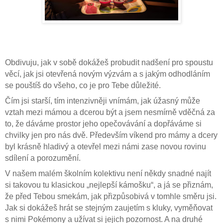
Obdivuju, jak v sobě dokážeš probudit nadšení pro spoustu
věcí, jak jsi otevřená novým výzvám a s jakým odhodláním
se pouštíš do všeho, co je pro Tebe důležité.
Čím jsi starší, tím intenzivněji vnímám, jak úžasný může
vztah mezi mámou a dcerou být a jsem nesmírně vděčná za
to, že dáváme prostor jeho opečovávání a dopřáváme si
chvilky jen pro nás dvě. Především víkend pro mámy a dcery
byl krásně hladivý a otevřel mezi námi zase novou rovinu
sdílení a porozumění.
V našem malém školním kolektivu není někdy snadné najít
si takovou tu klasickou „nejlepší kámošku“, a já se přiznám,
že před Tebou smekám, jak přizpůsobivá v tomhle směru jsi.
Jak si dokážeš hrát se stejným zaujetím s kluky, vyměňovat
s nimi Pokémony a užívat si jejich pozornost. A na druhé