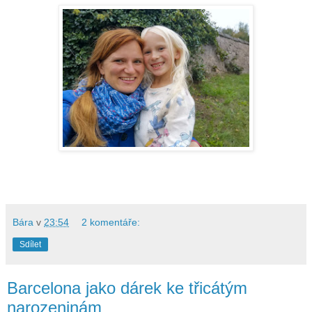
Bára
v
23:54
2 komentáře:
Sdílet
Barcelona jako dárek ke třicátým
narozeninám