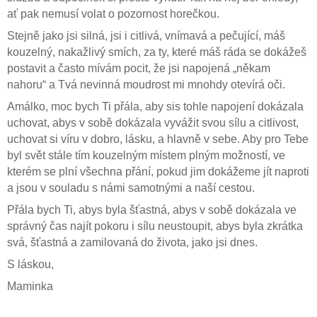
ať pak nemusí volat o pozornost horečkou.
Stejně jako jsi silná, jsi i citlivá, vnímavá a pečující, máš
kouzelný, nakažlivý smích, za ty, které máš ráda se dokážeš
postavit a často mívám pocit, že jsi napojená „někam
nahoru“ a Tvá nevinná moudrost mi mnohdy otevírá oči.
Amálko, moc bych Ti přála, aby sis tohle napojení dokázala
uchovat, abys v sobě dokázala vyvážit svou sílu a citlivost,
uchovat si víru v dobro, lásku, a hlavně v sebe. Aby pro Tebe
byl svět stále tím kouzelným místem plným možností, ve
kterém se plní všechna přání, pokud jim dokážeme jít naproti
a jsou v souladu s námi samotnými a naší cestou.
Přála bych Ti, abys byla šťastná, abys v sobě dokázala ve
správný čas najít pokoru i sílu neustoupit, abys byla zkrátka
svá, šťastná a zamilovaná do života, jako jsi dnes.
S láskou,
Maminka