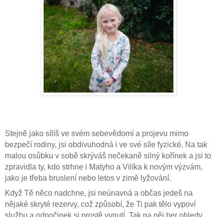
Stejně jako sílíš ve svém sebevědomí a projevu mimo
bezpečí rodiny, jsi obdivuhodná i ve své síle fyzické. Na tak
malou osůbku v sobě skrýváš nečekaně silný kořínek a jsi to
zpravidla ty, kdo strhne i Matyho a Vilíka k novým výzvám,
jako je třeba bruslení nebo letos v zimě lyžování.
Když Tě něco nadchne, jsi neúnavná a občas jedeš na
nějaké skryté rezervy, což způsobí, že Ti pak tělo vypoví
službu a odpočinek si prostě vynutí. Tak na něj ber ohledy,