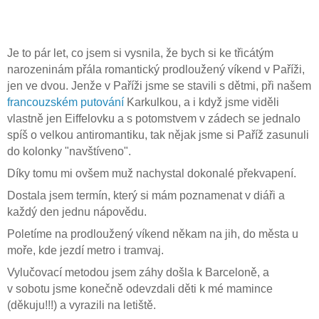
Je to pár let, co jsem si vysnila, že bych si ke třicátým
narozeninám přála romantický prodloužený víkend v Paříži,
jen ve dvou. Jenže v Paříži jsme se stavili s dětmi, při našem
francouzském putování
Karkulkou, a i když jsme viděli
vlastně jen Eiffelovku a s potomstvem v zádech se jednalo
spíš o velkou antiromantiku, tak nějak jsme si Paříž zasunuli
do kolonky "navštíveno".
Díky tomu mi ovšem muž nachystal dokonalé překvapení.
Dostala jsem termín, který si mám poznamenat v diá
ři a
každý den jednu nápovědu.
Poletíme na prodloužený víkend někam na jih, do města u
moře, kde jezdí metro i tramvaj.
Vylučovací metodou jsem záhy došla k Barceloně, a
v sobotu jsme konečně odevzdali děti k mé mamince
(děkuju!!!) a vyrazili na letiště.