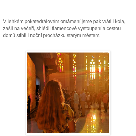
V lehkém pokatedrálovém omámení jsme pak vrátili kola,
zašli na večeři, shlédli flamencové vystoupení a cestou
domů stihli i noční procházku starým městem.