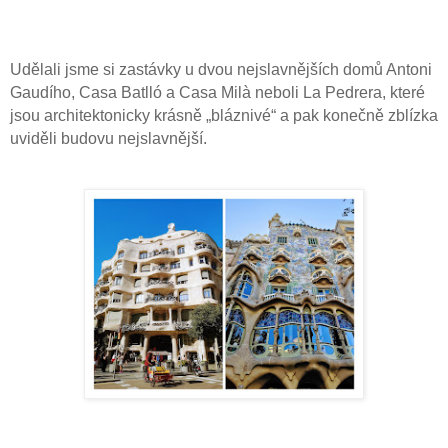
Udělali jsme si zastávky u dvou nejslavnějších domů Antoni
Gaudího, Casa Batlló a Casa Milà neboli La Pedrera, které
jsou architektonicky krásně „bláznivé“ a pak konečně zblízka
uviděli budovu nejslavnější.