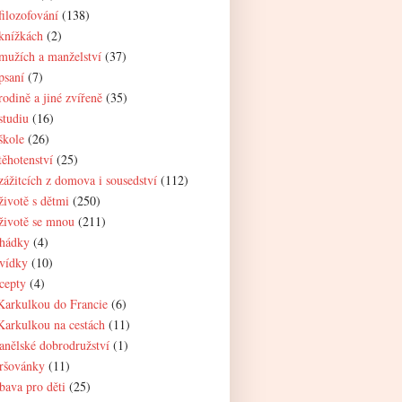
filozofování
(138)
knížkách
(2)
mužích a manželství
(37)
psaní
(7)
rodině a jiné zvířeně
(35)
studiu
(16)
škole
(26)
těhotenství
(25)
zážitcích z domova i sousedství
(112)
životě s dětmi
(250)
životě se mnou
(211)
hádky
(4)
vídky
(10)
cepty
(4)
Karkulkou do Francie
(6)
Karkulkou na cestách
(11)
anělské dobrodružství
(1)
ršovánky
(11)
bava pro děti
(25)