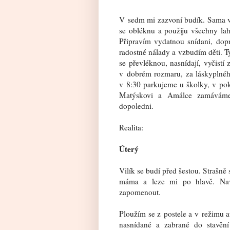
V sedm mi zazvoní budík. Sama vs
se obléknu a použiju všechny lah
Připravím vydatnou snídani, dopr
radostné nálady a vzbudím děti. 
se převléknou, nasnídají, vyčistí
v dobrém rozmaru, za láskyplnéh
v 8:30 parkujeme u školky, v po
Matýskovi a Amálce zamáváme
dopoledni.
Realita:
Úterý
Vilík se budí před šestou. Strašně 
máma a leze mi po hlavě. Na
zapomenout.
Ploužím se z postele a v režimu a
nasnídané a zabrané do stavěn