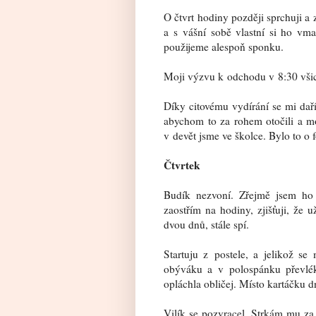
O čtvrt hodiny později sprchuji a 
a s vášní sobě vlastní si ho vma
použijeme alespoň sponku.
Moji výzvu k odchodu v 8:30 všic
Díky citovému vydírání se mi dař
abychom to za rohem otočili a mo
v devět jsme ve školce. Bylo to o 
Čtvrtek
Budík nezvoní. Zřejmě jsem ho
zaostřím na hodiny, zjišťuji, že 
dvou dnů, stále spí.
Startuju z postele, a jelikož s
obýváku a v polospánku převlék
opláchla obličej. Místo kartáčku 
Vilík se pozvracel. Strkám mu za