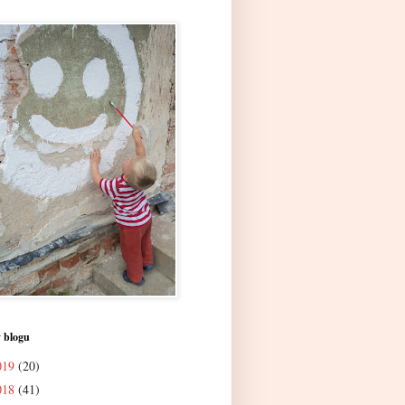
 blogu
019
(20)
018
(41)