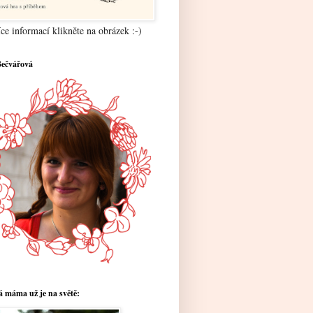
ce informací klikněte na obrázek :-)
Bečvářová
 máma už je na světě: