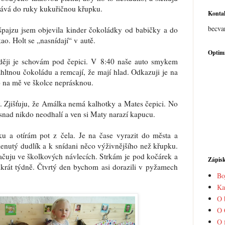
tává do ruky kukuřičnou křupku.
Konta
becva
špajzu jsem objevila kinder čokoládky od babičky a do
o. Holt se „nasnídají“ v autě.
Optimi
ději je schovám pod čepici. V 8:40 naše auto smykem
hltnou čokoládu a remcají, že mají hlad. Odkazuji je na
o na mě ve školce neprásknou.
 Zjišťuju, že Amálka nemá kalhotky a Mates čepici. No
snad nikdo neodhalí a ven si Maty narazí kapucu.
u a otírám pot z čela. Je na čase vyrazit do města a
enutý dudlík a k snídani něco výživnějšího než křupku.
kračuju ve školkových návlecích. Strkám je pod kočárek a
Zápis
ikrát týdně. Čtvrtý den bychom asi dorazili v pyžamech
Bo
Ka
O 
O 
O 