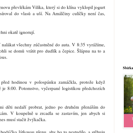
znovu převlékám Vilíka, který si do klína vyklopil jogurt
síroval do vlasů a uší. Na Amálčiny culíčky není čas,
hni okatě ignorují.
í nalákat všechny zúčastněné do auta. V 8:35 vyrážíme,
hli se domů vrátit pro dudlík a čepice. Šlápnu na to a
fous.
Sbírka
 před hodinou v polospánku zamáčkla, protože když
už je 8:00. Potomstvo, vyčerpané logistikou předchozích
e mi děti nedaří probrat, jedno po druhém přenáším do
ám. V koupelně u zrcadla se zastavím, jen abych si
dnes musí stačit žvýkačka.
 bodýčko látkovou plenu, aby ho to nestudilo, a stěhuju