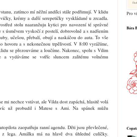
tanu, zatímco mí něžní andílci stále podřimují. V klidu
Pro ví
vičky, krémy a další serepetičky vyskládané u zrcadla.
ostřed stolu naaranžuju kytici pro navození té správné
Bára 
Ty s úsměvem vyskočí z postelí, dobrovolně a s nadšením
 zuby, učešou, přebalí, obují a naskáčou do auta. To vše
o hovoru a s nekonečnou trpělivostí. V 8:00 vyrážíme,
klidu se přezouváme a loučíme. Nakonec, spolu s Vilim
 a vydáváme se vstříc sluncem zalitému volnému
se mi nechce vstávat, ale Vilda dost zapáchá, hlasitě volá
víc už probudil i Matese s Ami. Na spánek můžu
utopilota zaopatřuju ranní agendu. Děti jsou převlečené,
Copatá
í z lega. Amálka má na hlavě dva úhledné culíčky.