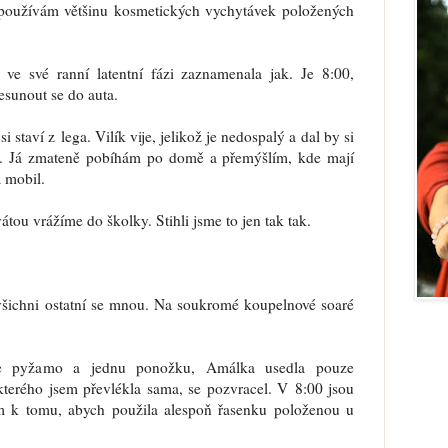
používám většinu kosmetických vychytávek položených
ve své ranní latentní fázi zaznamenala jak. Je 8:00,
řesunout se do auta.
 staví z lega. Vilík vije, jelikož je nedospalý a dal by si
. Já zmateně pobíhám po domě a přemýšlím, kde mají
a mobil.
átou vrážíme do školky. Stihli jsme to jen tak tak.
šichni ostatní se mnou. Na soukromé koupelnové soaré
e pyžamo a jednu ponožku, Amálka usedla pouze
kterého jsem převlékla sama, se pozvracel. V 8:00 jsou
ám k tomu, abych použila alespoň řasenku položenou u