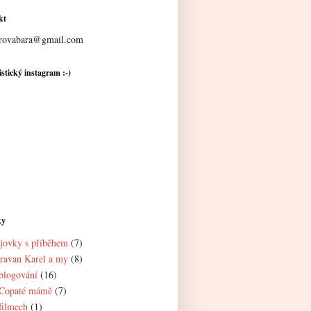
kt
rovabara@gmail.com
stický instagram :-)
ky
jovky s příběhem
(7)
ravan Karel a my
(8)
blogování
(16)
Copaté mámě
(7)
filmech
(1)