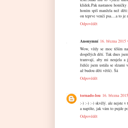
klídek.Pak nastanou honičky 
honím spíš manžela než děti:
on teprve venčí psa....a to je
Odpovědět
Anonymní
16. března 2015 
Wow, vždy se moc těším na 
dospělých dětí. Tak dnes jse
tramvají, aby mi neujela a 
řidiče jsem ustála se slzami
až budou děti větší). Šá
Odpovědět
tornado-lou
16. března 2015
:-) :-) :-) skvělý. ale nejste 
a napište, jak vám to pujde p
Odpovědět