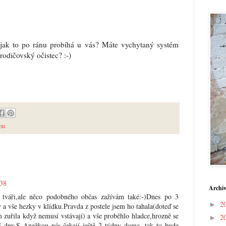
jak to po ránu probíhá u vás? Máte vychytaný systém
rodičovský očistec? :-)
ou
:38
Archiv
váři,ale něco podobného občas zažívám také:-)Dnes po 3
2
►
 a vše hezky v klídku.Pravda z postele jsem ho tahala(doteď se
m zuřila když nemusí vstávají) a vše proběhlo hladce,hrozně se
2
►
ší dny.S Anežkou nás čekají ještě 2 týdny doma, tak to bude