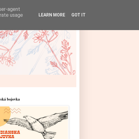
user-agent
erate usage
LEARN MORE
GOT IT
nská bojovka