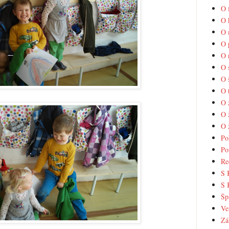
O 
O 
O 
O 
O 
O 
O 
O 
O 
O 
O 
Po
Po
Re
S 
S 
Šp
Ve
Zá