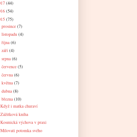
017
(44)
016
(54)
015
(75)
prosince
(7)
►
listopadu
(4)
►
října
(6)
►
září
(4)
►
srpna
(6)
►
července
(5)
►
června
(6)
►
května
(7)
►
dubna
(8)
►
března
(10)
▼
Když i matka churaví
Zážitková kniha
Kosmická výchova v praxi
Milovati potomka svého