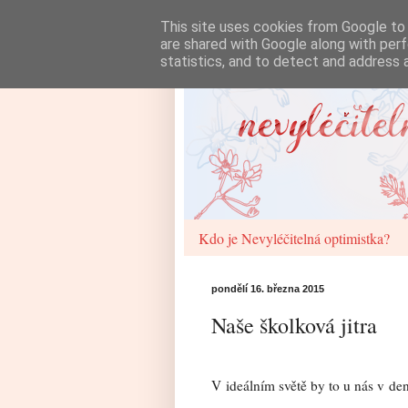
This site uses cookies from Google to d
are shared with Google along with perf
statistics, and to detect and address 
Kdo je Nevyléčitelná optimistka?
pondělí 16. března 2015
Naše školková jitra
V ideálním světě by to u nás v de