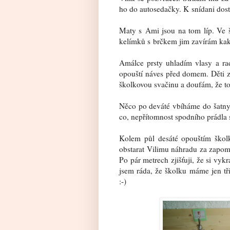
ho do autosedačky. K snídani dos
Maty s Ami jsou na tom líp. Ve 
kelímků s brčkem jim zavírám kaka
Amálce prsty uhladím vlasy a ra
opouští náves před domem. Děti z
školkovou svačinu a doufám, že t
Něco po deváté vbíháme do šatny.
co, nepřítomnost spodního prádla 
Kolem půl desáté opouštím školk
obstarat Vilimu náhradu za zapom
Po pár metrech zjišťuji, že si vy
jsem ráda, že školku máme jen tř
:-)