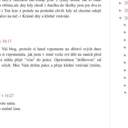
2
►
s oběma,ale dny kdy chodí i Anežka do školky jsou jen dva to
2
-) Ten leze z postele na poslední chvíli kdy už chceme odejít
►
 něco na mě:-) Krásné dny a klidné vstávání.
2
▼
v 10:17
Váš blog, protože si hned vzpomenu na dětství svých dnes
m si vzpomenula, jak jsem v zimě vezla své děti na saních před
já stihla přijít "včas" do práce. Oprávněnou "dršťkovou" od
 v očích. Moc Vám držím palce a přeju klidné vstávání (tuším,
 v 14:27
v tom sama.
o změně času.