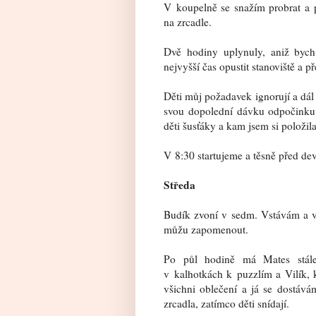
V koupelně se snažím probrat a 
na zrcadle.
Dvě hodiny uplynuly, aniž bych 
nejvyšší čas opustit stanoviště a p
Děti můj požadavek ignorují a dál si
svou dopolední dávku odpočinku
děti šusťáky a kam jsem si položil
V 8:30 startujeme a těsně před dev
Středa
Budík zvoní v sedm. Vstávám a v
můžu zapomenout.
Po půl hodině má Mates stál
v kalhotkách k puzzlím a Vilík, 
všichni oblečení a já se dostáv
zrcadla, zatímco děti snídají.