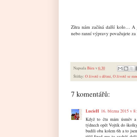
Zítra nám začíná další kolo… A 
nebo ranní výpravy považujete za 
Napsala
Bára
v
6:30
Štítky:
O životě s dětmi
,
O životě se mn
7 komentářů:
LucieH
16. března 2015 v 8
Když to čtu mám úsměv a t
týdnech opět Vojtík do školky
budili oba kolem 6h a to jse
těšil.Snad mu to vydrží dal