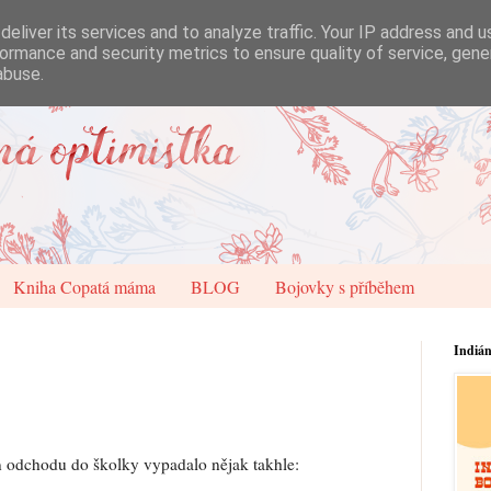
eliver its services and to analyze traffic. Your IP address and 
ormance and security metrics to ensure quality of service, gen
abuse.
Kniha Copatá máma
BLOG
Bojovky s příběhem
Indiá
n odchodu do školky vypadalo nějak takhle: