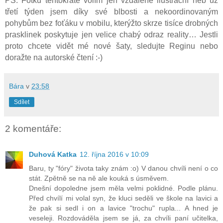
PS: Fotku tentokráte volím jen vzdáleně ilustrační neb už
třetí týden jsem díky své blbosti a nekoordinovaným
pohybům bez foťáku v mobilu, kterýžto skrze tisíce drobných
prasklinek poskytuje jen velice chabý odraz reality… Jestli
proto chcete vidět mé nové šaty, sledujte Reginu nebo
doražte na autorské čtení :-)
Bára
v
23:58
Sdílet
2 komentáře:
Duhová Katka
12. října 2016 v 10:09
Baru, ty "fóry" života taky znám :o) V danou chvíli není o co
stát. Zpětně se na ně ale kouká s úsměvem.
Dnešní dopoledne jsem měla velmi poklidné. Podle plánu.
Před chvílí mi volal syn, že kluci seděli ve škole na lavici a
že pak si sedl i on a lavice "trochu" rupla... A hned je
veseleji. Rozdováděla jsem se já, za chvíli paní učitelka,