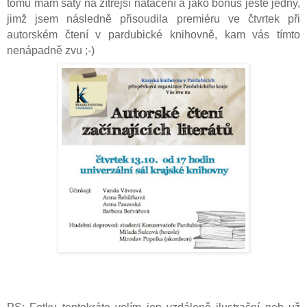
tomu mám šaty na zítřejší natáčení a jako bonus ještě jedny,
jimž jsem následně přisoudila premiéru ve čtvrtek při
autorském čtení v pardubické knihovně, kam vás tímto
nenápadně zvu ;-)