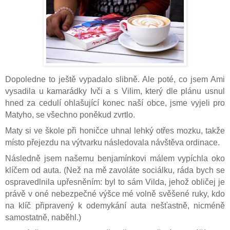
Dopoledne to ještě vypadalo slibně. Ale poté, co jsem Ami
vysadila u kamarádky Ivči a s Vilim, který dle plánu usnul
hned za cedulí ohlašující konec naší obce, jsme vyjeli pro
Matyho, se všechno poněkud zvrtlo.
Maty si ve škole při honičce uhnal lehký otřes mozku, takže
místo přejezdu na výtvarku následovala návštěva ordinace.
Následně jsem našemu benjamínkovi málem vypíchla oko
klíčem od auta. (Než na mě zavoláte sociálku, ráda bych se
ospravedlnila upřesněním: byl to sám Vilda, jehož obličej je
právě v oné nebezpečné výšce mé volně svěšené ruky, kdo
na klíč připravený k odemykání auta nešťastně, nicméně
samostatně, naběhl.)