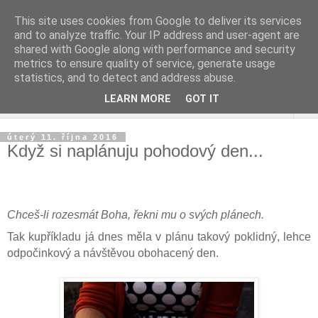
This site uses cookies from Google to deliver its services
and to analyze traffic. Your IP address and user-agent are
shared with Google along with performance and security
metrics to ensure quality of service, generate usage
statistics, and to detect and address abuse.
LEARN MORE
GOT IT
▼
úterý 11. října 2016
Když si naplánuju pohodový den...
Chceš-li rozesmát Boha, řekni mu o svých plánech.
Tak kupříkladu já dnes měla v plánu takový poklidný, lehce
odpočinkový a návštěvou obohacený den.