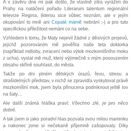
A v závěru dne mi pak došlo, že vlastně zítra vyrážím do
Prahy na natáčení pořadu Literarum talentum regionální
televize Regina, (kterou sice vůbec neznám, ale v jejím
okupování to mně ani
Copaté mámě
nebrání ;-) a pro tuto
specifickou příležitost nemám co na sebe.
Vzhledem k tomu, že Maty nejevil žádné z děsivých projevů,
jejichž pozorováním mě pověřila naše teta doktorka
(například mdloby, zvracení nebo výtok mozkomíšního moku
z ucha), vyslal mě muž, který výjimečně s mým posouzením
obsahu skříně souhlasil, do města.
Takže po dni plném dětských úrazů, řevu, stresu a
strašidelných představ, v nichž se zpravidla vyskytoval právě
mozkomíšní mok, jsem byla přinucena podniknout ještě lov
na šaty…
Ale další známá hláška praví:
Všechno zlé, je pro něco
dobré.
A tak jsem si jako poradní hlas pozvala svou milou maminku
a nakonec jsme si nečekaně příjemně zašopovaly. Díky