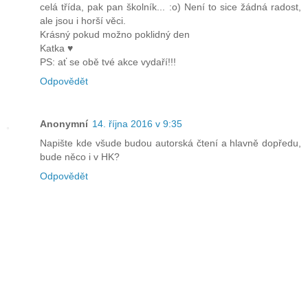
celá třída, pak pan školník... :o) Není to sice žádná radost,
ale jsou i horší věci.
Krásný pokud možno poklidný den
Katka ♥
PS: ať se obě tvé akce vydaří!!!
Odpovědět
Anonymní
14. října 2016 v 9:35
Napište kde všude budou autorská čtení a hlavně dopředu,
bude něco i v HK?
Odpovědět