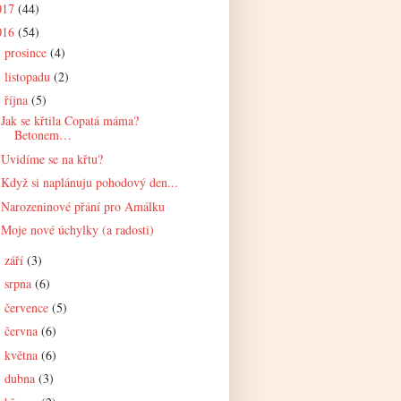
017
(44)
016
(54)
prosince
(4)
►
listopadu
(2)
►
října
(5)
▼
Jak se křtila Copatá máma?
Betonem…
Uvidíme se na křtu?
Když si naplánuju pohodový den...
Narozeninové přání pro Amálku
Moje nové úchylky (a radosti)
září
(3)
►
srpna
(6)
►
července
(5)
►
června
(6)
►
května
(6)
►
dubna
(3)
►