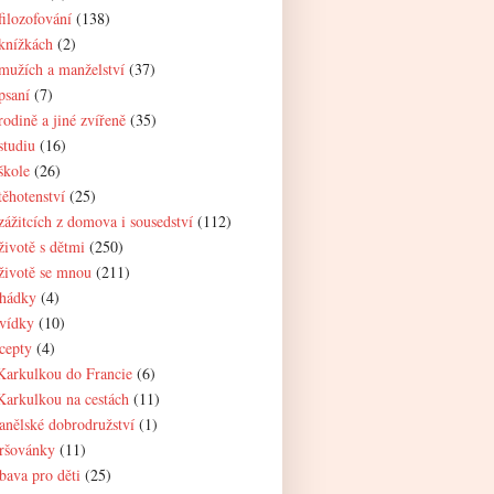
filozofování
(138)
knížkách
(2)
mužích a manželství
(37)
psaní
(7)
rodině a jiné zvířeně
(35)
studiu
(16)
škole
(26)
těhotenství
(25)
zážitcích z domova i sousedství
(112)
životě s dětmi
(250)
životě se mnou
(211)
hádky
(4)
vídky
(10)
cepty
(4)
Karkulkou do Francie
(6)
Karkulkou na cestách
(11)
anělské dobrodružství
(1)
ršovánky
(11)
bava pro děti
(25)