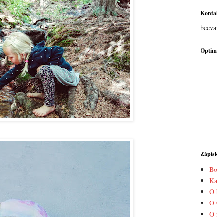
Konta
becva
Optimi
Zápis
Bo
Ka
O 
O 
O 