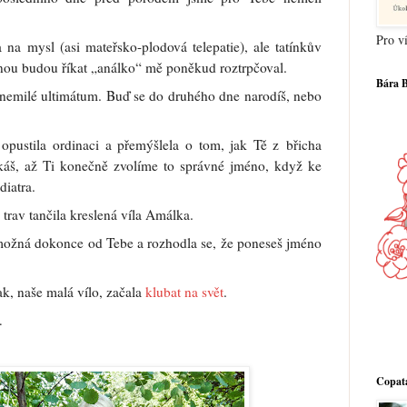
Pro ví
 na mysl (asi mateřsko-plodová telepatie), ale tatínkův
dnou budou říkat „análko“ mě poněkud roztrpčoval.
Bára 
ní nemilé ultimátum. Buď se do druhého dne narodíš, nebo
opustila ordinaci a přemýšlela o tom, jak Tě z břicha
káš, až Ti konečně zvolíme to správné jméno, když ke
iatra.
 trav tančila kreslená víla Amálka.
 možná dokonce od Tebe a rozhodla se, že poneseš jméno
ak, naše malá vílo, začala
klubat na svět
.
…
Copatá