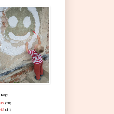
 blogu
019
(20)
018
(41)