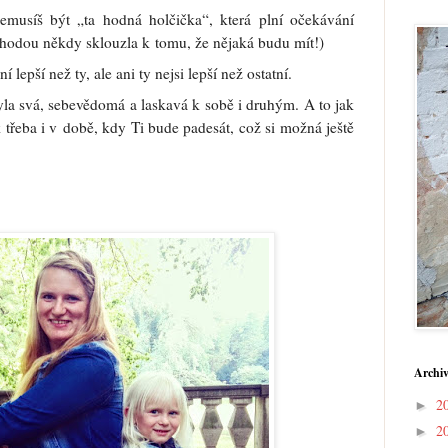
emusíš být „ta hodná holčička“, která plní očekávání
áhodou někdy sklouzla k tomu, že nějaká budu mít!)
epší než ty, ale ani ty nejsi lepší než ostatní.
yla svá, sebevědomá a laskavá k sobě i druhým. A to jak
 třeba i v době, kdy Ti bude padesát, což si možná ještě
Archiv
2
►
2
►