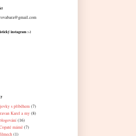
kt
rovabara@gmail.com
stický instagram :-)
ky
jovky s příběhem
(7)
ravan Karel a my
(8)
blogování
(16)
Copaté mámě
(7)
filmech
(1)