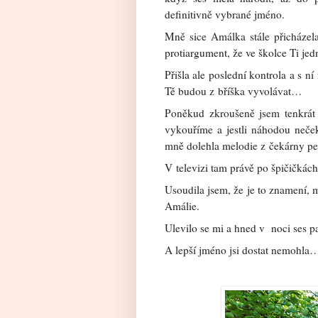
definitivně vybrané jméno.
Mně sice Amálka stále přicházela
protiargument, že ve školce Ti je
Přišla ale poslední kontrola a s 
Tě budou z bříška vyvolávat…
Poněkud zkroušeně jsem tenkrát 
vykouříme a jestli náhodou neče
mně dolehla melodie z čekárny ped
V televizi tam právě po špičičkách
Usoudila jsem, že je to znamení,
Amálie.
Ulevilo se mi a hned v noci ses p
A lepší jméno jsi dostat nemohla