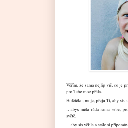
Věřím, že sama nejlíp víš, co je pr
pro Tebe moc přála.
Holčičko, moje, přeju Ti, aby sis s
…abys měla ráda sama sebe, proto
světě.
…aby sis věřila a stále si připomín