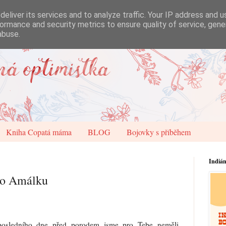
eliver its services and to analyze traffic. Your IP address and 
ormance and security metrics to ensure quality of service, gen
abuse.
Kniha Copatá máma
BLOG
Bojovky s příběhem
Indiá
ro Amálku
posledního dne před porodem jsme pro Tebe neměli