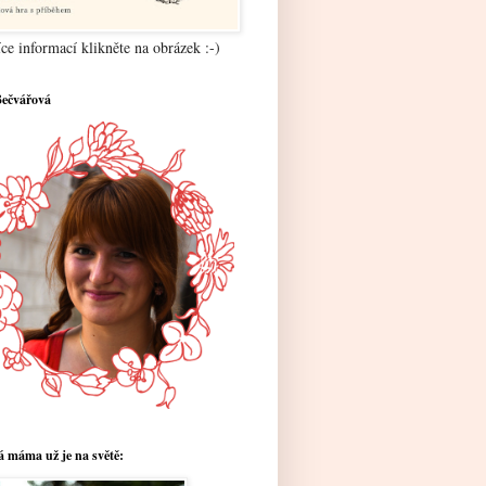
ce informací klikněte na obrázek :-)
Bečvářová
 máma už je na světě: