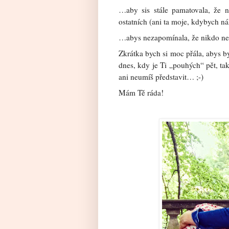
…aby sis stále pamatovala, že n
ostatních (ani ta moje, kdybych n
…abys nezapomínala, že nikdo není l
Zkrátka bych si moc přála, abys b
dnes, kdy je Ti „pouhých“ pět, tak
ani neumíš představit… ;-)
Mám Tě ráda!