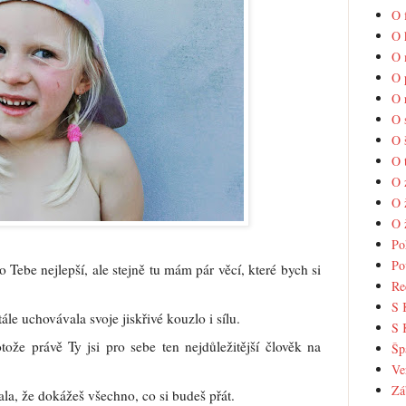
O 
O 
O 
O 
O 
O 
O 
O 
O 
O 
O 
Po
Po
o Tebe nejlepší, ale stejně tu mám pár věcí, které bych si
Re
S 
tále uchovávala svoje jiskřivé kouzlo i sílu.
S 
že právě Ty jsi pro sebe ten nejdůležitější člověk na
Šp
Ve
Zá
ala, že dokážeš všechno, co si budeš přát.