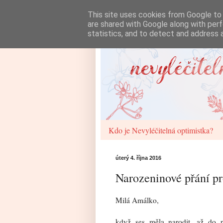
This site uses cookies from Google to d
are shared with Google along with perf
statistics, and to detect and address 
Kdo je Nevyléčitelná optimistka?
úterý 4. října 2016
Narozeninové přání p
Milá Amálko,
když ses měla narodit, až do 