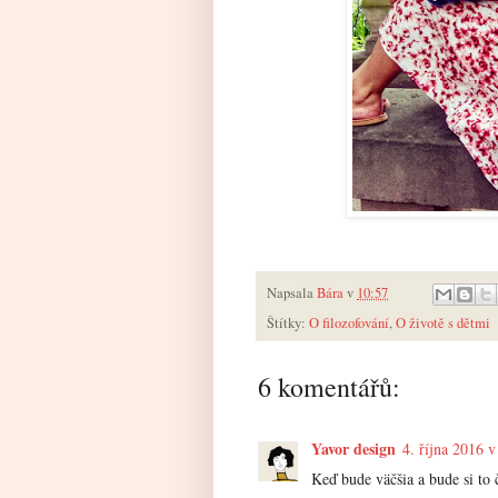
Napsala
Bára
v
10:57
Štítky:
O filozofování
,
O životě s dětmi
6 komentářů:
Yavor design
4. října 2016 v
Keď bude väčšia a bude si to č