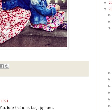
2
►
2
▼
 11:21
ítať, bude hrdá na to, kto je jej mama.