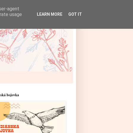
user-agent
erate usage
LEARN MORE
GOT IT
nská bojovka