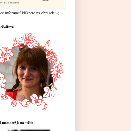
ce informací klikněte na obrázek :-)
Bečvářová
 máma už je na světě: