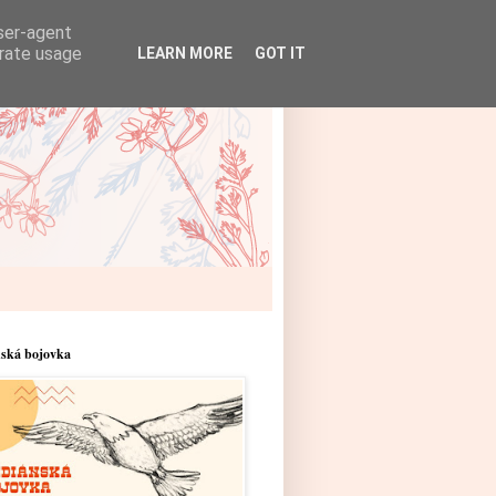
user-agent
erate usage
LEARN MORE
GOT IT
nská bojovka