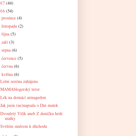
017
(44)
016
(54)
prosince
(4)
►
listopadu
(2)
►
října
(5)
►
září
(3)
►
srpna
(6)
►
července
(5)
►
června
(6)
►
května
(6)
▼
Letní sezóna zahájena
MAMAblogerský teror
Lék na domácí armagedon
Jak jsem (ne)napsala o Dni matek
Dvouletý Vilík aneb Z deníčku hrdé
matky
Svištím směrem k důchodu