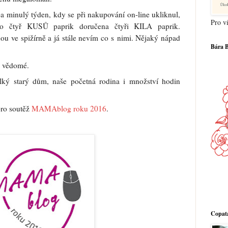
a minulý týden, kdy se při nakupování on-line ukliknul,
Pro ví
o čtyř KUSŮ paprik doručena čtyři KILA paprik.
 ve spižírně a já stále nevím co s nimi. Nějaký nápad
Bára 
a vědomé.
ký starý dům, naše početná rodina i množství hodin
ro soutěž
MAMAblog roku 2016
.
Copatá