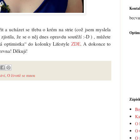
Konta
becva
t a ucházet se třeba o krém na strie (což jsem myslela
Optimi
zjistila, že se o něj dnes opravdu soutěží :-D ) , můžete
á optimistka“ do kolonky Lifestyle
ZDE
. A dokonce to
ervna! Děkuji!
tví
,
O životě se mnou
Zápis
Bo
Ka
O 
O 
O 