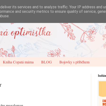
eliver its services and to analyze traffic. Your IP address and 
ormance and security metrics to ensure quality of service, gen
abuse.
Kniha Copatá máma
BLOG
Bojovky s příběhem
Indiá
r
ochu megaloman.