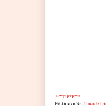
Novější příspěvek
Přihlásit se k odběru:
Komentáře k př