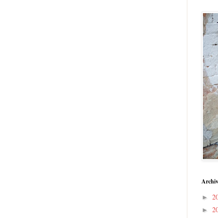
Archiv
2
►
2
►