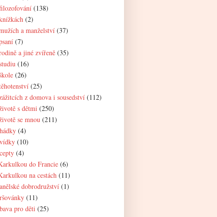
filozofování
(138)
knížkách
(2)
mužích a manželství
(37)
psaní
(7)
rodině a jiné zvířeně
(35)
studiu
(16)
škole
(26)
těhotenství
(25)
zážitcích z domova i sousedství
(112)
životě s dětmi
(250)
životě se mnou
(211)
hádky
(4)
vídky
(10)
cepty
(4)
Karkulkou do Francie
(6)
Karkulkou na cestách
(11)
anělské dobrodružství
(1)
ršovánky
(11)
bava pro děti
(25)