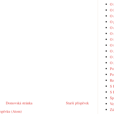
O 
O 
O 
O 
O 
O 
O 
O 
O 
O 
O 
Po
Po
Re
S 
S 
Šp
Domovská stránka
Starší příspěvek
Ve
Zá
íspěvku (Atom)