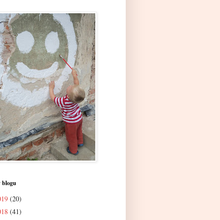
 blogu
019
(20)
018
(41)