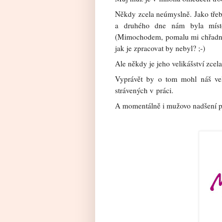
Někdy zcela neúmyslně. Jako třeb
a druhého dne nám byla míst
(Mimochodem, pomalu mi chřadnou
jak je zpracovat by nebyl? ;-)
Ale někdy je jeho velikášství zcel
Vyprávět by o tom mohl náš vel
strávených v práci.
A momentálně i mužovo nadšení p