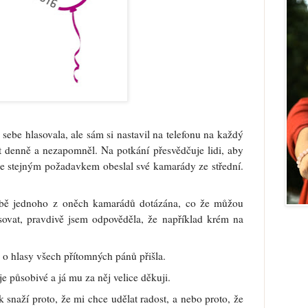
 sebe hlasovala, ale sám si nastavil na telefonu na každý
 denně a nezapomněl. Na potkání přesvědčuje lidi, aby
se stejným požadavkem obeslal své kamarády ze střední.
tbě jednoho z oněch kamarádů dotázána, co že můžou
sovat, pravdivě jsem odpověděla, že například krém na
o hlasy všech přítomných pánů přišla.
 působivé a já mu za něj velice děkuji.
tak snaží proto, že mi chce udělat radost, a nebo proto, že