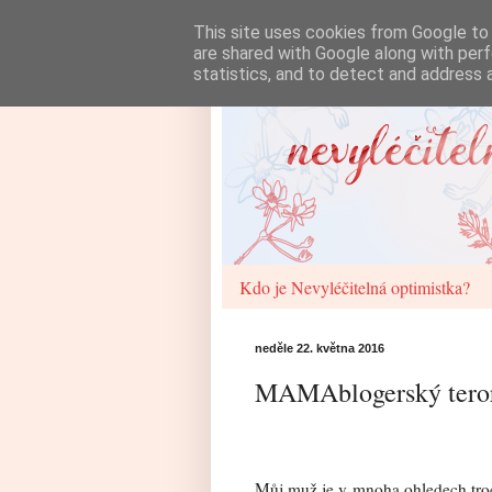
This site uses cookies from Google to d
are shared with Google along with perf
statistics, and to detect and address 
Kdo je Nevyléčitelná optimistka?
neděle 22. května 2016
MAMAblogerský tero
Můj muž je v mnoha ohledech tr