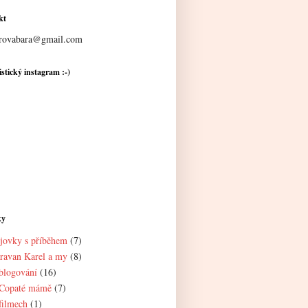
kt
rovabara@gmail.com
stický instagram :-)
ky
jovky s příběhem
(7)
ravan Karel a my
(8)
blogování
(16)
Copaté mámě
(7)
filmech
(1)