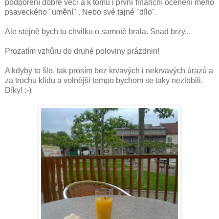
podpoření dobré věci a k tomu i první finanční ocenění mého
psaveckého "umění" . Nebo své tajné "dílo".
Ale stejně bych tu chvilku o samotě brala. Snad brzy...
Prozatím vzhůru do druhé poloviny prázdnin!
A kdyby to šlo, tak prosím bez krvavých i nekrvavých úrazů a
za trochu klidu a volnější tempo bychom se taky nezlobili.
Díky! :-)