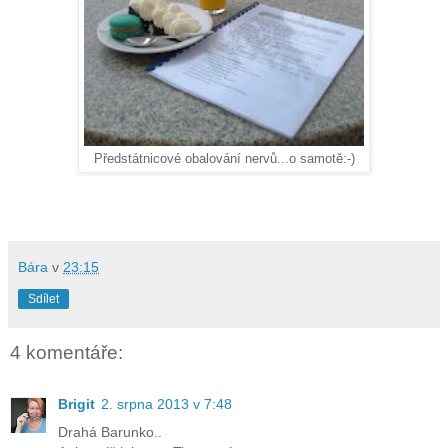
Předstátnicové obalování nervů...o samotě:-)
Bára
v
23:15
Sdílet
4 komentáře:
Brigit
2. srpna 2013 v 7:48
Drahá Barunko..