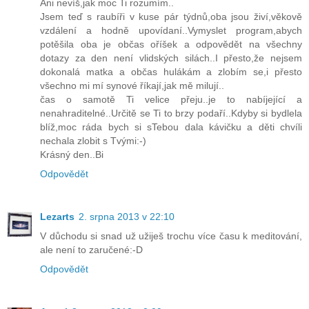
Ani nevíš,jak moc Ti rozumím..
Jsem teď s raubíři v kuse pár týdnů,oba jsou živí,věkově
vzdálení a hodně upovídaní..Vymyslet program,abych
potěšila oba je občas oříšek a odpovědět na všechny
dotazy za den není vlidských silách..I přesto,že nejsem
dokonalá matka a občas hulákám a zlobím se,i přesto
všechno mi mí synové říkají,jak mě milují..
čas o samotě Ti velice přeju..je to nabíjející a
nenahraditelné..Určitě se Ti to brzy podaří..Kdyby si bydlela
blíž,moc ráda bych si sTebou dala kávičku a děti chvíli
nechala zlobit s Tvými:-)
Krásný den..Bi
Odpovědět
Lezarts
2. srpna 2013 v 22:10
V důchodu si snad už užiješ trochu více času k meditování,
ale není to zaručené:-D
Odpovědět