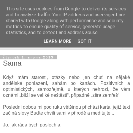
This site uses cookies from Google to deliver its services
and to analyze traffic. Your IP address and user-agent are
shared with Google along with performance and security
metrics to ensure quality of service, generate usage
statistics, and to detect and address abuse.
LEARN MORE
GOT IT
▼
čtvrtek 1. srpna 2013
Sama
Když mám starosti, otázky nebo jen chuť na nějaké
andělské pohlazení, sahám po kartách. Pozitivních a
optimistických, samozřejmě, u kterých nehrozí, že vám
oznámí „blíží se veliké neštěstí“, případně „zítra zemřeš“.
Poslední dobou mi pod ruku většinou přichází karta, jejíž text
začíná slovy Buďte chvíli sami v přírodě a meditujte...
Jo, jak ráda bych poslechla.