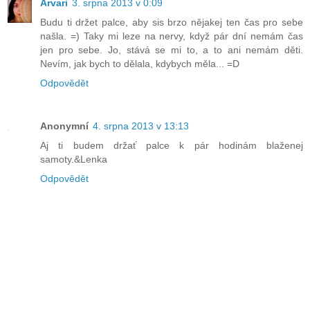
Arvari
3. srpna 2013 v 0:09
Budu ti držet palce, aby sis brzo nějakej ten čas pro sebe
našla. =) Taky mi leze na nervy, když pár dní nemám čas
jen pro sebe. Jo, stává se mi to, a to ani nemám děti.
Nevím, jak bych to dělala, kdybych měla... =D
Odpovědět
Anonymní
4. srpna 2013 v 13:13
Aj ti budem držať palce k pár hodinám blaženej
samoty.&Lenka
Odpovědět