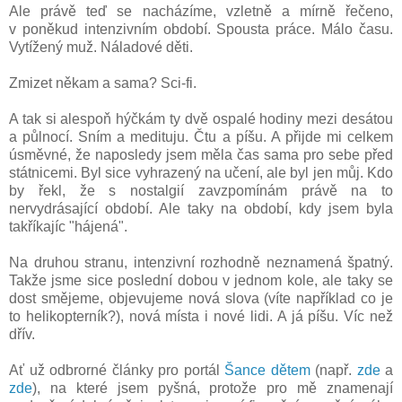
Ale právě teď se nacházíme, vzletně a mírně řečeno,
v poněkud intenzivním období. Spousta práce. Málo času.
Vytížený muž. Náladové děti.
Zmizet někam a sama? Sci-fi.
A tak si alespoň hýčkám ty dvě ospalé hodiny mezi desátou
a půlnocí. Sním a medituju. Čtu a píšu. A přijde mi celkem
úsměvné, že naposledy jsem měla čas sama pro sebe před
státnicemi. Byl sice vyhrazený na učení, ale byl jen můj. Kdo
by řekl, že s nostalgií zavzpomínám právě na to
nervydrásající období. Ale taky na období, kdy jsem byla
takříkajíc "hájená".
Na druhou stranu, intenzivní rozhodně neznamená špatný.
Takže jsme sice poslední dobou v jednom kole, ale taky se
dost smějeme, objevujeme nová slova (víte například co je
to helikopterník?), nová místa i nové lidi. A já píšu. Víc než
dřív.
Ať už odbrorné články pro portál
Šance dětem
(např.
zde
a
zde
), na které jsem pyšná, protože pro mě znamenají