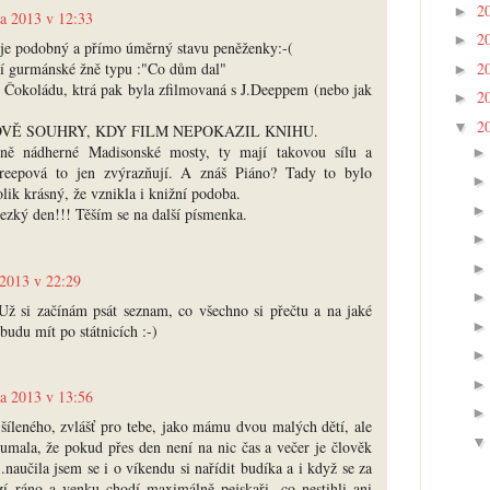
2
►
ra 2013 v 12:33
2
►
y je podobný a přímo úměrný stavu peněženky:-(
2
ají gurmánské žně typu :"Co dům dal"
►
i Čokoládu, ktrá pak byla zfilmovaná s J.Deeppem (nebo jak
2
►
2
▼
DVĚ SOUHRY, KDY FILM NEPOKAZIL KNIHU.
lně nádherné Madisonské mosty, ty mají takovou sílu a
eepová to jen zvýrazňují. A znáš Piáno? Tady to bylo
olik krásný, že vznikla i knižní podoba.
ezký den!!! Těším se na další písmenka.
 2013 v 22:29
ž si začínám psát seznam, co všechno si přečtu a na jaké
budu mít po státnicích :-)
ra 2013 v 13:56
šíleného, zvlášť pro tebe, jako mámu dvou malých dětí, ale
umala, že pokud přes den není na nic čas a večer je člověk
..naučila jsem se i o víkendu si nařídit budíka a i když se za
í ráno a venku chodí maximálně pejskaři, co nestihli ani