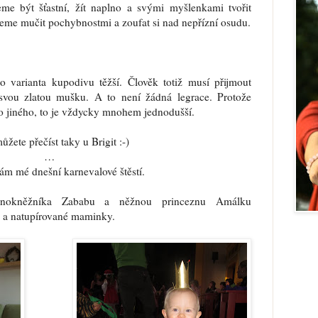
eme být šťastní, žít naplno a svými myšlenkami tvořit
eme mučit pochybnostmi a zoufat si nad nepřízní osudu.
to varianta kupodivu těžší. Člověk totiž musí přijmout
svou zlatou mušku. A to není žádná legrace. Protože
o jiného, to je vždycky mnohem jednodušší.
ůžete přečíst taky u Brigit :-)
…
ám mé dnešní karnevalové štěstí.
rnokněžníka Zababu a něžnou princeznu Amálku
 a natupírované maminky.