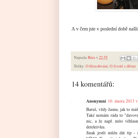
A v čem jste v poslední době našli
Napsala
Bára
v
22:55
Štítky:
O filozofování
,
O životě s dětmi
14 komentářů:
Anonymní
10. února 2013 v
Baruš, vždy žasnu, jak to máš
Také nemám ráda to "davové 
nic, a že např. míto věhlas
detektivku.
Jinak jestli můžu dát tip