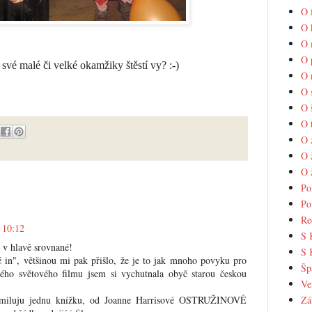
O 
O 
O 
O 
 své malé či velké okamžiky štěstí vy? :-)
O 
O 
O 
O 
O 
O 
O 
Po
Po
Re
 10:12
S 
 v hlavě srovnané!
S 
in", většinou mi pak přišlo, že je to jak mnoho povyku pro
Šp
ného světového filmu jsem si vychutnala obyč starou českou
Ve
Zá
 - miluju jednu knížku, od Joanne Harrisové OSTRUŽINOVÉ