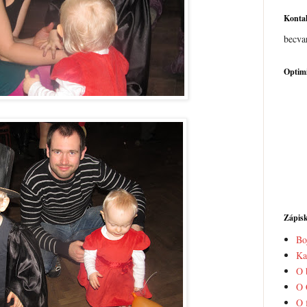
Konta
becva
Optimi
Zápis
Bo
Ka
O 
O 
O 