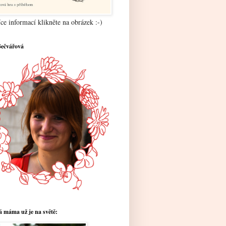
ce informací klikněte na obrázek :-)
Bečvářová
 máma už je na světě: