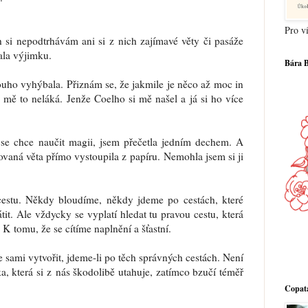
Pro ví
si nepodtrhávám ani si z nich zajímavé věty či pasáže
ala výjimku.
Bára 
ouho vyhýbala. Přiznám se, že jakmile je něco až moc in
u mě to neláká. Jenže Coelho si mě našel a já si ho více
 se chce naučit magii, jsem přečetla jedním dechem. A
vaná věta přímo vystoupila z papíru. Nemohla jsem si ji
cestu. Někdy bloudíme, někdy jdeme po cestách, které
it. Ale vždycky se vyplatí hledat tu pravou cestu, která
 tomu, že se cítíme naplnění a šťastní.
me sami vytvořit, jdeme-li po těch správných cestách. Není
a, která si z nás škodolibě utahuje, zatímco bzučí téměř
Copatá