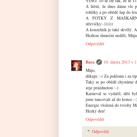
VÍNO. To se čte tak, že se Ti 
A štěstí, že dnes dáme vle 
rohlíky a po obědě šup do les
A FOTKY Z MAŠKARNÍH
střevíčky:-))))))
A kouzelník je také skvělý. A
Hezkou sluneční neděli, Mája
Odpovědět
Bára
10. února 2013 v 1
Májo,
děkuju :-) Za poklonu i za tip
Taky se po obědě chystáme do
zeje prázdnotou :-)
Karneval se vydařil, děti by
jsme tancovali až do konce :-
Energie vložená do tvroby Ma
Hezký den!
Odpovědět
Odpovědi