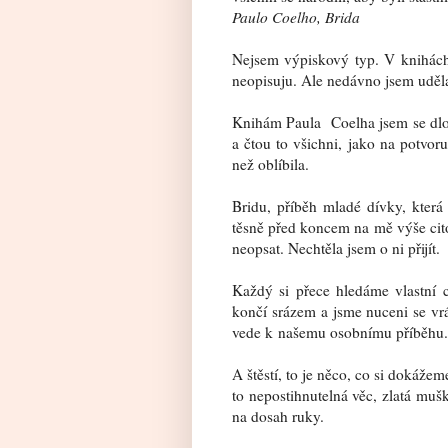
Paulo Coelho, Brida
Nejsem výpiskový typ. V knihách 
neopisuju. Ale nedávno jsem uděl
Knihám Paula
Coelha jsem se dl
a čtou to všichni, jako na potvor
než oblíbila.
Bridu, příběh mladé dívky, která
těsně před koncem na mě výše cito
neopsat. Nechtěla jsem o ni přijít.
Každý si přece hledáme vlastní 
končí srázem a jsme nuceni se vrát
vede k našemu osobnímu příběhu. K
A štěstí, to je něco, co si dokáže
to nepostihnutelná věc, zlatá mušk
na dosah ruky.