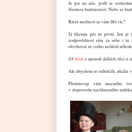
Je jen na nás, jestli se rozhodn
šťastnou budoucnost. Nebo se bud
Která možnost se vám líbí víc?
Já hlasuju pro tu první. Jen je 
zodpovědnost sám za sebe i tu 
obviňovat ze svého neštěstí někoh
(O
štěstí
a spoustě dalších věcí si m
Ale abychom to odlehčili, ukážu v
Představuji vám mocného če
v doprovodu nachlazeného tatínka