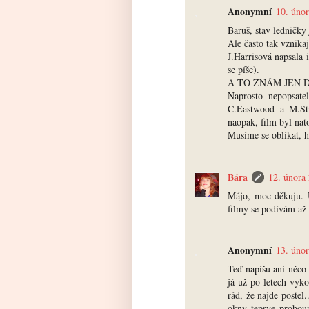
Anonymní
10. úno
Baruš, stav ledničk
Ale často tak vznik
J.Harrisová napsala 
se píše).
A TO ZNÁM JEN 
Naprosto nepopsate
C.Eastwood a M.Str
naopak, film byl nat
Musíme se oblíkat, h
Bára
12. února
Májo, moc děkuju. U
filmy se podívám až 
Anonymní
13. úno
Teď napíšu ani něco 
já už po letech vyko
rád, že najde postel.
okny teprve probouz