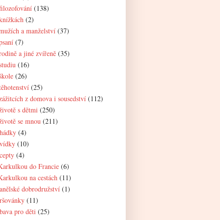
filozofování
(138)
knížkách
(2)
mužích a manželství
(37)
psaní
(7)
rodině a jiné zvířeně
(35)
studiu
(16)
škole
(26)
těhotenství
(25)
zážitcích z domova i sousedství
(112)
životě s dětmi
(250)
životě se mnou
(211)
hádky
(4)
vídky
(10)
cepty
(4)
Karkulkou do Francie
(6)
Karkulkou na cestách
(11)
anělské dobrodružství
(1)
ršovánky
(11)
bava pro děti
(25)