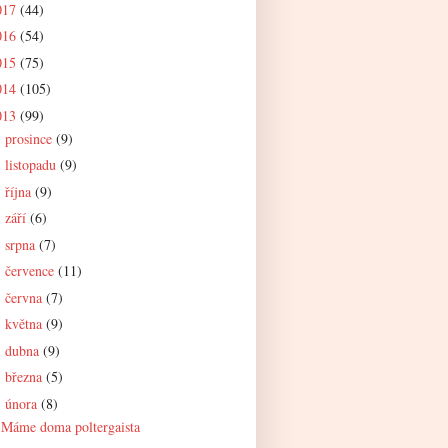
017
(44)
016
(54)
015
(75)
014
(105)
013
(99)
prosince
(9)
►
listopadu
(9)
►
října
(9)
►
září
(6)
►
srpna
(7)
►
července
(11)
►
června
(7)
►
května
(9)
►
dubna
(9)
►
března
(5)
►
února
(8)
▼
Máme doma poltergaista