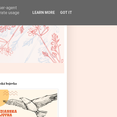
user-agent
erate usage
LEARN MORE
GOT IT
nská bojovka