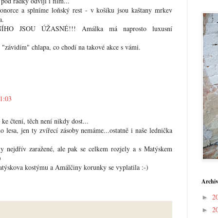
pod řádky odvíjí i film...
ponorce a splníme loňský rest - v košíku jsou kaštany mrkev
a.
O JSOU ÚŽASNÉ!!! Amálka má naprosto luxusní
 "závidím" chlapa, co chodí na takové akce s vámi.
1:03
 ke čtení, těch není nikdy dost...
 lesa, jen ty zvířecí zásoby nemáme...ostatně i naše lednička
ly nejdřív zaražené, ale pak se celkem rozjely a s Matýskem
)
týskova kostýmu a Amálčiny korunky se vyplatila :-)
Archiv
2
►
2
►