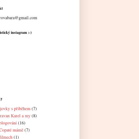
kt
rovabara@gmail.com
stický instagram :-)
ky
jovky s příběhem
(7)
ravan Karel a my
(8)
blogování
(16)
Copaté mámě
(7)
filmech
(1)