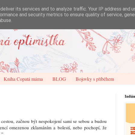
eliver its services and to analyze traffic. Your IP address and 
ormance and security metrics to ensure quality of service, gen
abuse.
Kniha Copatá máma
BLOG
Bojovky s příběhem
Indiá
ou cestou, začnou být nespokojení sami se sebou a budou
stencí omezenou zklamáním a bolestí, nebo pochopí, že
.“