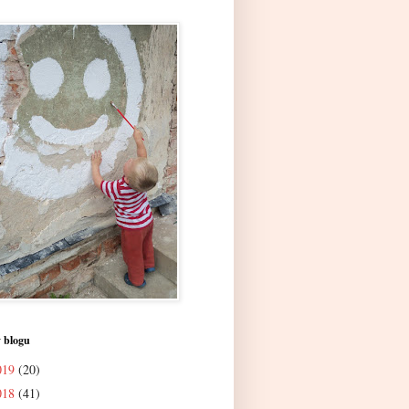
 blogu
019
(20)
018
(41)