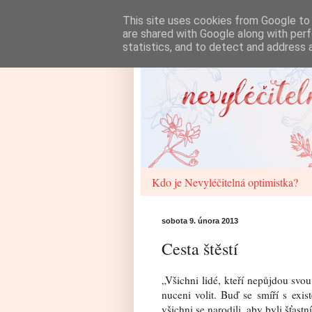
This site uses cookies from Google to d
are shared with Google along with perf
statistics, and to detect and address 
Kdo je Nevyléčitelná optimistka?
sobota 9. února 2013
Cesta štěstí
„Všichni lidé, kteří nepůjdou sv
nuceni volit. Buď se smíří s exi
všichni se narodili, aby byli šťastní