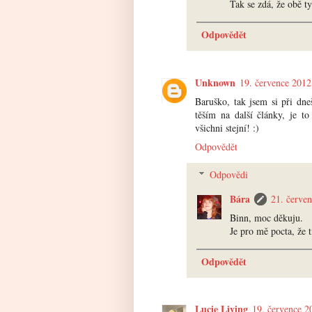
Tak se zdá, že obě t
Odpovědět
Unknown
19. července 2012
Baruško, tak jsem si při dne
těším na další články, je t
všichni stejní! :)
Odpovědět
Odpovědi
Bára
21. červe
Binn, moc děkuju.
Je pro mě pocta, že 
Odpovědět
Lucie Living
19. července 2