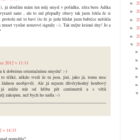
2
►
-), já doufám mám ten můj smysl v pořádku, zítra beru Adíka
2
►
vyrazit sami , ale to mě přepadly obavy tak jsem řekla že si
 protože mě to baví (to že je jedu hlídat jsem babičce neřekla
2
►
 muset vysílat nouzové signály :-). Tak mějte krásné dny! Jo a
2
►
?
2
►
2
▼
nce 2012 v 11:11
uju k dobrému orientačnímu smyslu! :-)
to těžké, někdo tvrdí že tu jsou, jiní, jako já, tomu moc
tě žádnou neobjevili. Ale já nejsem důvěryhodný houbový
ť já můžu stát od hřibu pět centimetrů a s větší
ěj zakopnu, než bych ho našla :-)
2 v 14:33
 snad pomohla?