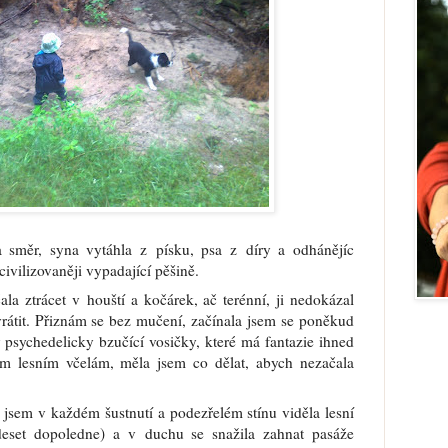
a směr, syna vytáhla z písku, psa z díry a odhánějíc
ivilizovaněji vypadající pěšině.
la ztrácet v houští a kočárek, ač terénní, ji nedokázal
vrátit. Přiznám se bez mučení, začínala jsem se poněkud
 psychedelicky bzučící vosičky, které má fantazie ihned
m lesním včelám, měla jsem co dělat, abych nezačala
 jsem v každém šustnutí a podezřelém stínu viděla lesní
 deset dopoledne) a v duchu se snažila zahnat pasáže