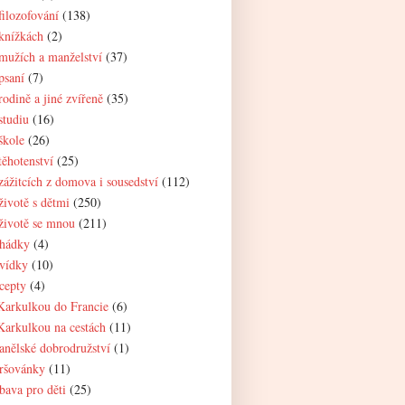
filozofování
(138)
knížkách
(2)
mužích a manželství
(37)
psaní
(7)
rodině a jiné zvířeně
(35)
studiu
(16)
škole
(26)
těhotenství
(25)
zážitcích z domova i sousedství
(112)
životě s dětmi
(250)
životě se mnou
(211)
hádky
(4)
vídky
(10)
cepty
(4)
Karkulkou do Francie
(6)
Karkulkou na cestách
(11)
anělské dobrodružství
(1)
ršovánky
(11)
bava pro děti
(25)