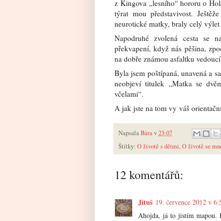
z Kingova „lesního“ hororu o Hol
týrat mou představivost. Ještěže
neurotické matky, braly celý výle
Napodruhé zvolená cesta se na
překvapení, když nás pěšina, zpoč
na dobře známou asfaltku vedoucí
Byla jsem poštípaná, unavená a sam
neobjeví titulek „Matka se dv
včelami“.
A jak jste na tom vy váš orientač
Napsala
Bára
v
23:07
Štítky:
O životě s dětmi
,
O životě se mn
12 komentářů:
Jituš
19. července 2012 v 6:
Ahojda, já to jistím mapou.