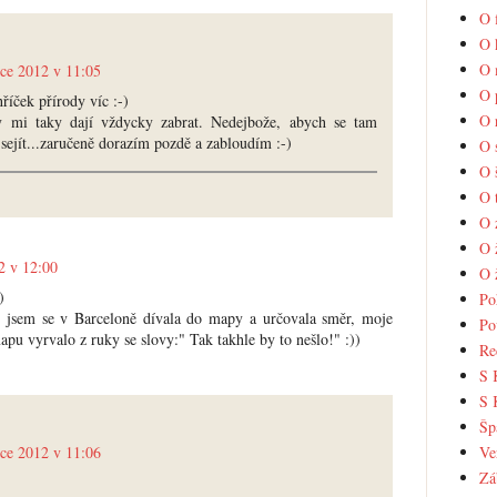
O 
O 
O 
nce 2012 v 11:05
O 
říček přírody víc :-)
O 
 mi taky dají vždycky zabrat. Nedejbože, abych se tam
ejít...zaručeně dorazím pozdě a zabloudím :-)
O 
O 
O 
O 
O 
2 v 12:00
O 
)
Po
yž jsem se v Barceloně dívala do mapy a určovala směr, moje
Po
pu vyrvalo z ruky se slovy:" Tak takhle by to nešlo!" :))
Re
S 
S 
Šp
Ve
nce 2012 v 11:06
Zá