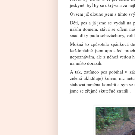
jeskyně, byť by se ukrývala za ne
Ovšem již dlouho jsem s tímto sv
Děti, pes a já jsme se vydali na 
naším domem, stává se cílem naš
snad díky pudu sebezáchovy, volil
Možná to způsobila spánková de
každopádně jsem uprostřed prochá
nepoznávám, ale z něhož vedou hne
na místo dorazili.
A tak, zatímco pes pobíhal v zác
zelená uklidňuje) kolem, nic net
stahovat mračna komárů a syn se šť
jsme se zřejmě skutečně ztratili..