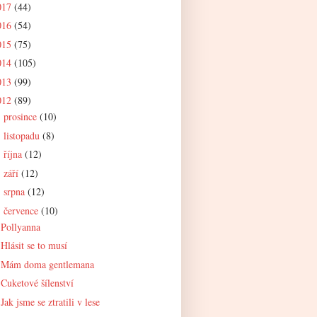
017
(44)
016
(54)
015
(75)
014
(105)
013
(99)
012
(89)
prosince
(10)
►
listopadu
(8)
►
října
(12)
►
září
(12)
►
srpna
(12)
►
července
(10)
▼
Pollyanna
Hlásit se to musí
Mám doma gentlemana
Cuketové šílenství
Jak jsme se ztratili v lese