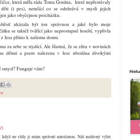
čičce, která měla ráda Toma Gordna,
které nepřestávaly
 děti (i pes), netušící co se odehrává v mysli jejich
t jen jako obyčejnou procházku.
štěstí ukázala být tou správnou a jaké bylo moje
átku se taktéž tvářící jako neprostupné houští, vyplivla
 z lesa přímo k našemu domu.
a za sebe se stydící. Ale šťastná, že se zítra v novinách
ěma dětmi a psem nalezena v lese ubodána divokými
ní smysl? Funguje vám?
Sbírka
ou
55
 I když ne vždy ji mám správně natočenou. Náš nedávný výlet