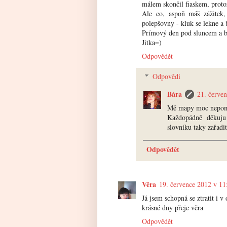
málem skončil fiaskem, proto
Ale co, aspoň máš zážitek,
polepšovny - kluk se lekne a 
Prímový den pod sluncem a br
Jitka=)
Odpovědět
Odpovědi
Bára
21. červe
Mě mapy moc nepomáha
Každopádně děkuju
slovníku taky zařadit
Odpovědět
Věra
19. července 2012 v 11
Já jsem schopná se ztratit i 
krásné dny přeje věra
Odpovědět