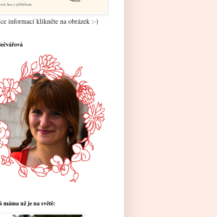
ce informací klikněte na obrázek :-)
Bečvářová
 máma už je na světě: