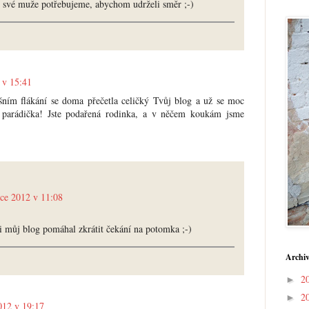
y své muže potřebujeme, abychom udrželi směr ;-)
 v 15:41
šním flákání se doma přečetla celičký Tvůj blog a už se moc
o parádička! Jste podařená rodinka, a v něčem koukám jsme
nce 2012 v 11:08
ti můj blog pomáhal zkrátit čekání na potomka ;-)
Archiv
2
►
2
►
012 v 19:17