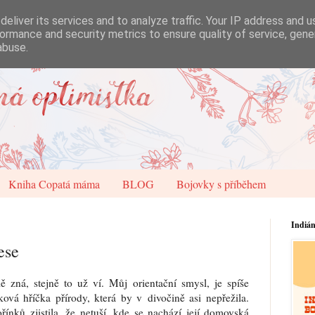
eliver its services and to analyze traffic. Your IP address and 
ormance and security metrics to ensure quality of service, gen
abuse.
Kniha Copatá máma
BLOG
Bojovky s příběhem
Indiá
ese
 zná, stejně to už ví. Můj orientační smysl, je spíše
vá hříčka přírody, která by v divočině asi nepřežila.
řínků zjistila, že netuší, kde se nachází její domovská