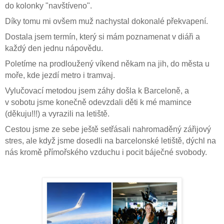
do kolonky "navštíveno".
Díky tomu mi ovšem muž nachystal dokonalé překvapení.
Dostala jsem termín, který si mám poznamenat v diá
ři a
každý den jednu nápovědu.
Poletíme na prodloužený víkend někam na jih, do města u
moře, kde jezdí metro i tramvaj.
Vylučovací metodou jsem záhy došla k Barceloně, a
v sobotu jsme konečně odevzdali děti k mé mamince
(děkuju!!!) a vyrazili na letiště.
Cestou jsme ze sebe ještě setřásali nahromaděný zářijový
stres, ale když jsme dosedli na barcelonské letiště, dýchl na
nás kromě přímořského vzduchu i pocit báječné svobody.