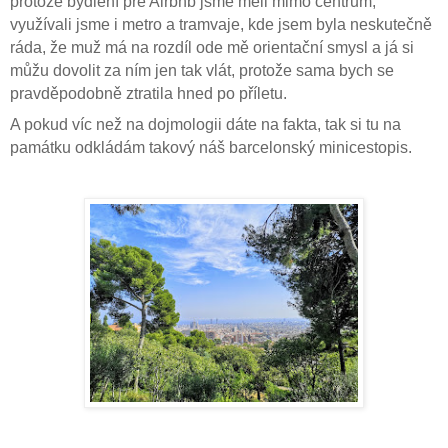
protože bydlení pře Airbnb jsme měli mimo centrum,
využívali jsme i metro a tramvaje, kde jsem byla neskutečně
ráda, že muž má na rozdíl ode mě orientační smysl a já si
můžu dovolit za ním jen tak vlát, protože sama bych se
pravděpodobně ztratila hned po příletu.
A pokud víc než na dojmologii dáte na fakta, tak si tu na
památku odkládám takový náš barcelonský minicestopis.