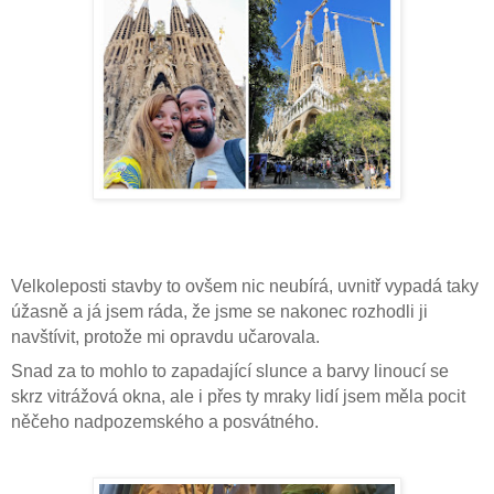
Velkoleposti stavby to ovšem nic neubírá, uvnitř vypadá taky
úžasně a já jsem ráda, že jsme se nakonec rozhodli ji
navštívit, protože mi opravdu učarovala.
Snad za to mohlo to zapadající slunce a barvy linoucí se
skrz vitrážová okna, ale i přes ty mraky lidí jsem měla pocit
něčeho nadpozemského a posvátného.