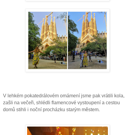
V lehkém pokatedrálovém omámení jsme pak vrátili kola,
zašli na večeři, shlédli flamencové vystoupení a cestou
domů stihli i noční procházku starým městem.