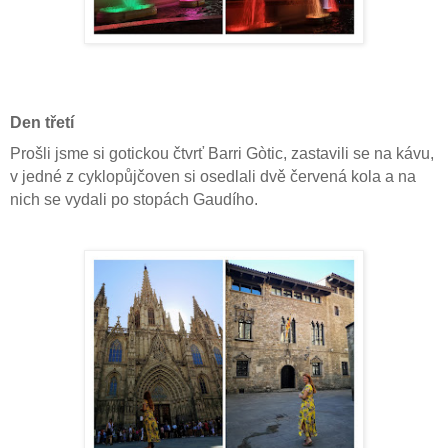
Den třetí
Prošli jsme si gotickou čtvrť Barri Gòtic, zastavili se na kávu,
v jedné z cyklopůjčoven si osedlali dvě červená kola a na
nich se vydali po stopách Gaudího.