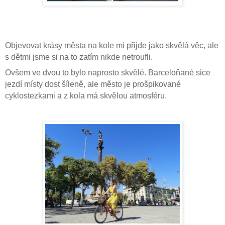
Objevovat krásy města na kole mi přijde jako skvělá věc, ale
s dětmi jsme si na to zatím nikde netroufli.
Ovšem ve dvou to bylo naprosto skvělé. Barceloňané sice
jezdí místy dost šíleně, ale město je prošpikované
cyklostezkami a z kola má skvělou atmosféru.