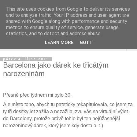
This site uses cookies from Google to deliver its services
and to analyze traffic. Your IP address and user-agent are
shared with Google along with performance and security
metrics to ensure quality of service, generate usage
statistics, and to detect and address abuse.
LEARN MORE
GOT IT
▼
pátek 4. října 2019
Barcelona jako dárek ke třicátým
narozeninám
Přesně před týdnem mi bylo 30.
Ale místo toho, abych tu pateticky rekapitulovala, co jsem za
ty tři desítky let zažila a nezažila, zvu vás na virtuální výlet
do Barcelony, protože právě tohle byl ten nejúžasnější
narozeninový dárek, který jsem kdy dostala. :-)