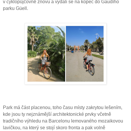
v cyklopůjčovně znovu a vydali se na kopec do Gaudího
parku Güell.
Park má část placenou, toho času místy zakrytou lešením,
kde jsou ty nejznámější architektonické prvky včetně
tradičního výhledu na Barcelonu lemovaného mozaikovou
lavičkou, na který se stojí skoro fronta a pak volně