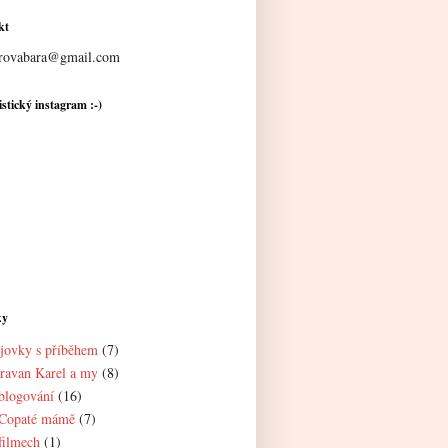
kt
rovabara@gmail.com
stický instagram :-)
ky
jovky s příběhem
(7)
ravan Karel a my
(8)
blogování
(16)
Copaté mámě
(7)
filmech
(1)