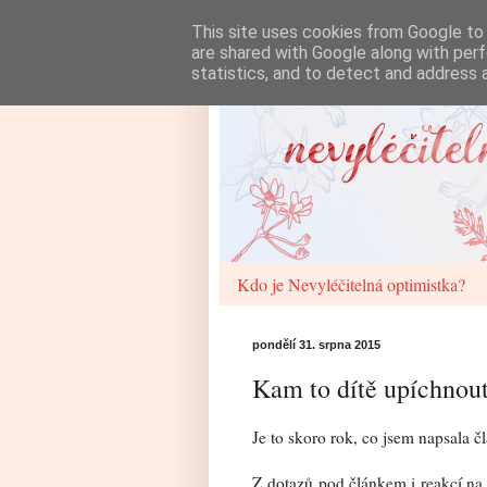
This site uses cookies from Google to d
are shared with Google along with perf
statistics, and to detect and address 
Kdo je Nevyléčitelná optimistka?
pondělí 31. srpna 2015
Kam to dítě upíchnou
Je to skoro rok, co jsem napsala 
Z dotazů pod článkem i reakcí n