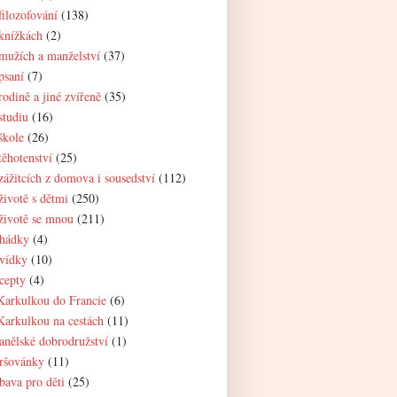
filozofování
(138)
knížkách
(2)
mužích a manželství
(37)
psaní
(7)
rodině a jiné zvířeně
(35)
studiu
(16)
škole
(26)
těhotenství
(25)
zážitcích z domova i sousedství
(112)
životě s dětmi
(250)
životě se mnou
(211)
hádky
(4)
vídky
(10)
cepty
(4)
Karkulkou do Francie
(6)
Karkulkou na cestách
(11)
anělské dobrodružství
(1)
ršovánky
(11)
bava pro děti
(25)