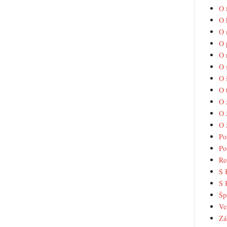
O 
O 
O 
O 
O 
O 
O 
O 
O 
O 
O 
Po
Po
Re
S 
S 
Šp
Ve
Zá