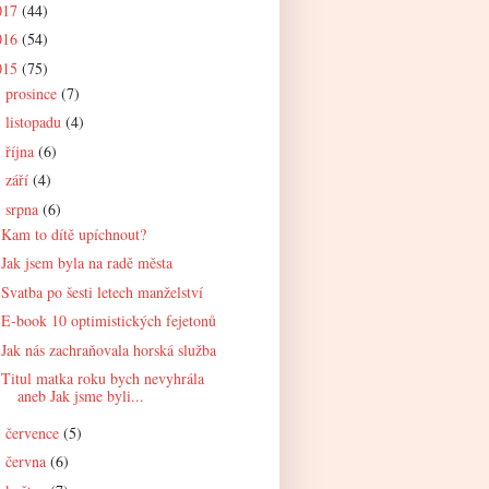
017
(44)
016
(54)
015
(75)
prosince
(7)
►
listopadu
(4)
►
října
(6)
►
září
(4)
►
srpna
(6)
▼
Kam to dítě upíchnout?
Jak jsem byla na radě města
Svatba po šesti letech manželství
E-book 10 optimistických fejetonů
Jak nás zachraňovala horská služba
Titul matka roku bych nevyhrála
aneb Jak jsme byli...
července
(5)
►
června
(6)
►