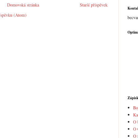
Domovská stránka
Starší příspěvek
Konta
íspěvku (Atom)
becva
Optimi
Zápis
Bo
Ka
O 
O 
O 