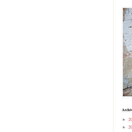
Archiv
2
►
2
►