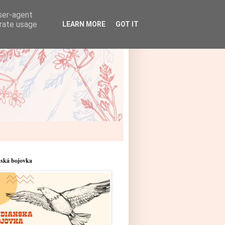
user-agent
erate usage
LEARN MORE
GOT IT
nská bojovka