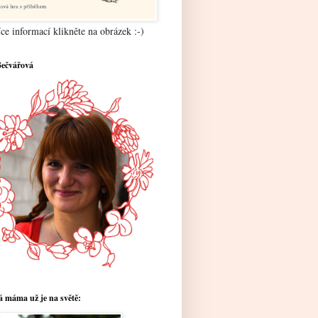
ce informací klikněte na obrázek :-)
Bečvářová
 máma už je na světě: