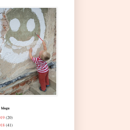
 blogu
019
(20)
018
(41)