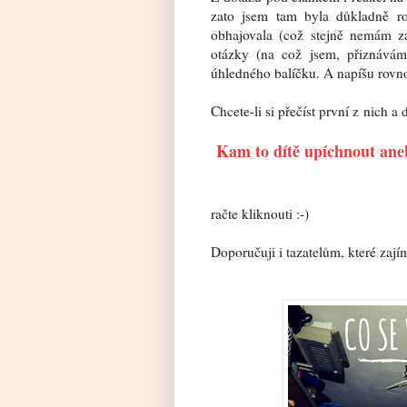
zato jsem tam byla důkladně ro
obhajovala (což stejně nemám z
otázky (na což jsem, přiznávám
úhledného balíčku. A napíšu rovno
Chcete-li si přečíst první z nich 
Kam to dítě upíchnout aneb
račte kliknouti :-)
Doporučuji i tazatelům, které zají