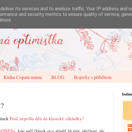
eliver its services and to analyze traffic. Your IP address and 
ormance and security metrics to ensure quality of service, gen
abuse.
Kniha Copatá máma
BLOG
Bojovky s příběhem
Indiá
t?
článek
Proč nepošlu děti do klasické základky?
a
iDNESu
, kde měl článek sice téměř 16 tisíc přečtení, ale