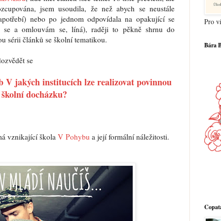
zcupována, jsem usoudila, že než abych se neustále
apotřebí) nebo po jednom odpovídala na opakující se
Pro ví
 se a omlouvám se, líná), raději to pěkně shrnu do
u sérii článků se školní tematikou.
Bára 
a dozvědět se
 V jakých institucích lze realizovat povinnou
školní docházku?
má vznikající škola
V Pohybu
a její formální náležitosti.
Copatá