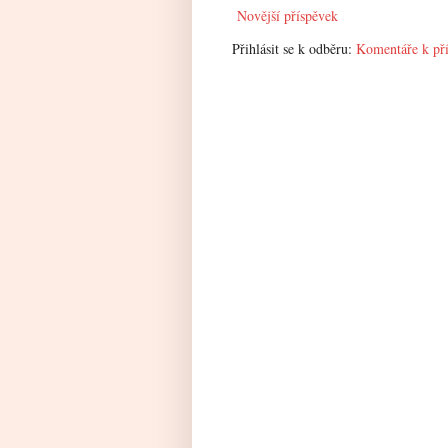
Novější příspěvek
Přihlásit se k odběru:
Komentáře k př