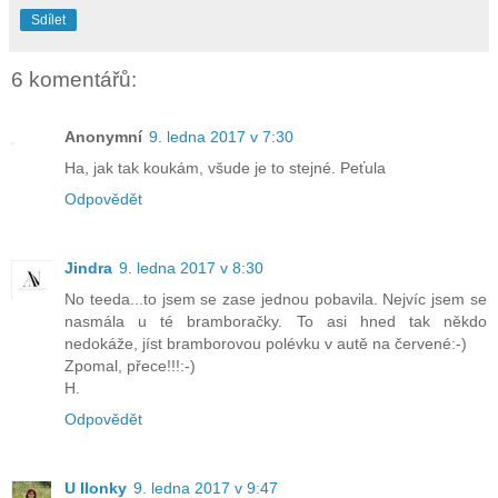
Sdílet
6 komentářů:
Anonymní
9. ledna 2017 v 7:30
Ha, jak tak koukám, všude je to stejné. Peťula
Odpovědět
Jindra
9. ledna 2017 v 8:30
No teeda...to jsem se zase jednou pobavila. Nejvíc jsem se
nasmála u té bramboračky. To asi hned tak někdo
nedokáže, jíst bramborovou polévku v autě na červené:-)
Zpomal, přece!!!:-)
H.
Odpovědět
U Ilonky
9. ledna 2017 v 9:47