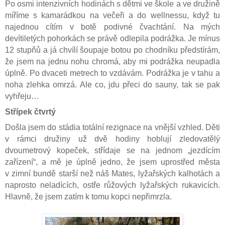
Po osmi intenzivních hodinách s dětmi ve škole a ve družině
míříme s kamarádkou na večeři a do wellnessu, když tu
najednou cítím v botě podivné čvachtání. Na mých
devítiletých pohorkách se právě odlepila podrážka. Je mínus
12 stupňů a já chvílí šoupaje botou po chodníku předstírám,
že jsem na jednu nohu chromá, aby mi podrážka neupadla
úplně. Po dvaceti metrech to vzdávám. Podrážka je v tahu a
noha zlehka omrzá. Ale co, jdu přeci do sauny, tak se pak
vyhřeju…
Střípek čtvrtý
Došla jsem do stádia totální rezignace na vnější vzhled. Děti
v rámci družiny už dvě hodiny hoblují zledovatělý
dvoumetrový kopeček, střídaje se na jednom „jezdícím
zařízení“, a mě je úplně jedno, že jsem uprostřed města
v zimní bundě starší než náš Mates, lyžařských kalhotách a
naprosto neladících, ostře růžových lyžařských rukavicích.
Hlavně, že jsem zatím k tomu kopci nepřimrzla.