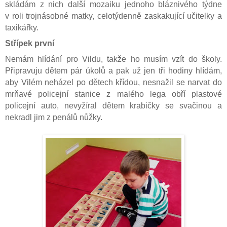
skládám z nich další mozaiku jednoho bláznivého týdne
v roli trojnásobné matky, celotýdenně zaskakující učitelky a
taxikářky.
Střípek první
Nemám hlídání pro Vildu, takže ho musím vzít do školy.
Připravuju dětem pár úkolů a pak už jen tři hodiny hlídám,
aby Vilém neházel po dětech křídou, nesnažil se narvat do
mrňavé policejní stanice z malého lega obří plastové
policejní auto, nevyžíral dětem krabičky se svačinou a
nekradl jim z penálů nůžky.