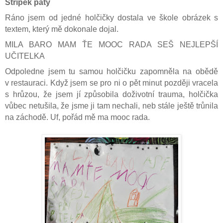
Střípek pátý
Ráno jsem od jedné holčičky dostala ve škole obrázek s
textem, který mě dokonale dojal.
MILA BARO MAM ŤE MOOC RADA SEŠ NEJLEPŠÍ
UČITELKA
Odpoledne jsem tu samou holčičku zapomněla na obědě
v restauraci. Když jsem se pro ni o pět minut později vracela
s hrůzou, že jsem jí způsobila doživotní trauma, holčička
vůbec netušila, že jsme ji tam nechali, neb stále ještě trůnila
na záchodě. Uf, pořád mě ma mooc rada.