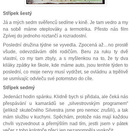
Střípek šestý
Já a mých sedm svěřenců sedíme v kině. Je tam vedro a my
na sobě máme oteplováky a termotrika. Přesto nás film
Zpívej do jednoho roztančí a rozradostní.
Poslední družina týdne se vyvedla. Zpocená až…no prostě
všude, odevzdávám děti rodičům. Beru za ruku ty dvě
vlastní, co my tam zbyly, a s myšlenkou na to, že ty dva
kiláky zpátky ke škole, kde máme auto, jsou tenhle týden to
poslední, co moje nervy musí vydržet, se ovládnu a trpělivě
se usmívajíc odvleču své potomstvo do cíle.
Střípek sedmý
Jedenáct hodin spánku. Klidně bych si přidala, ale čeká nás
přespávání u kamarádů se „silvestrovským programem“
(jelikož skutečného Silvestra jsme pro nemoc zrušili), a tak
mám službu v kuchyni. Spěchám, protože nás mají každou
chvíli vyzvednout a přemýšlím nad tím, jestli jsem v pátek
večer z toho kolotoče přeci jen nezapomněla vyskočit…