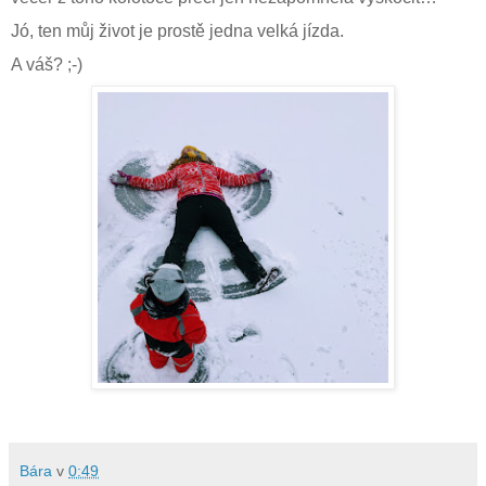
Jó, ten můj život je prostě jedna velká jízda.
A váš? ;-)
Bára
v
0:49