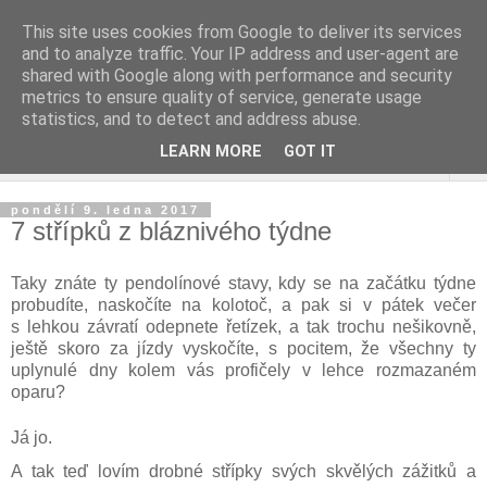
This site uses cookies from Google to deliver its services
and to analyze traffic. Your IP address and user-agent are
shared with Google along with performance and security
metrics to ensure quality of service, generate usage
statistics, and to detect and address abuse.
LEARN MORE
GOT IT
▼
pondělí 9. ledna 2017
7 střípků z bláznivého týdne
Taky znáte ty pendolínové stavy, kdy se na začátku týdne
probudíte, naskočíte na kolotoč, a pak si v pátek večer
s lehkou závratí odepnete řetízek, a tak trochu nešikovně,
ještě skoro za jízdy vyskočíte, s pocitem, že všechny ty
uplynulé dny kolem vás profičely v lehce rozmazaném
oparu?
Já jo.
A tak teď lovím drobné střípky svých skvělých zážitků a