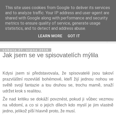
This site uses cookies from Google to deliver its services
and to analyze traffic. Your IP address and user-agent are
shared with Google along with performance and security
metrics to ensure quality of service, generate usage
statistics, and to detect and address abuse.
LEARN MORE
GOT IT
▼
sobota 27. srpna 2016
Jak jsem se ve spisovatelích mýlila
Kdysi jsem si představovala, že spisovatelé jsou takoví
prazvláštní rozevlátí bohémové, kteří žijí jednou nohou ve
světě svojí fantazie a tou druhou se, trochu marně, snaží
udržet krok s realitou.
Že nad kritiku se dokáží povznést, pokud ji vůbec vezmou
na vědomí, a co si o jejich dílech kdo myslí je jim vlastně
jedno, jelikož píší hlavně proto, že musí.