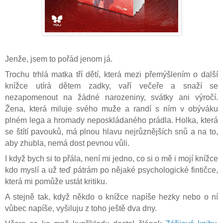
Jenže, jsem to pořád jenom já.
Trochu trhlá matka tří dětí, která mezi přemýšlením o další
knížce utírá dětem zadky, vaří večeře a snaží se
nezapomenout na žádné narozeniny, svátky ani výročí.
Žena, která miluje svého muže a randí s ním v obýváku
plném lega a hromady neposkládaného prádla. Holka, která
se štítí pavouků, má plnou hlavu nejrůznějších snů a na to,
aby zhubla, nemá dost pevnou vůli.
I když bych si to přála, není mi jedno, co si o mě i mojí knížce
kdo myslí a už teď pátrám po nějaké psychologické fintičce,
která mi pomůže ustát kritiku.
A stejně tak, když někdo o knížce napíše hezky nebo o ní
vůbec napíše, vyšiluju z toho ještě dva dny.