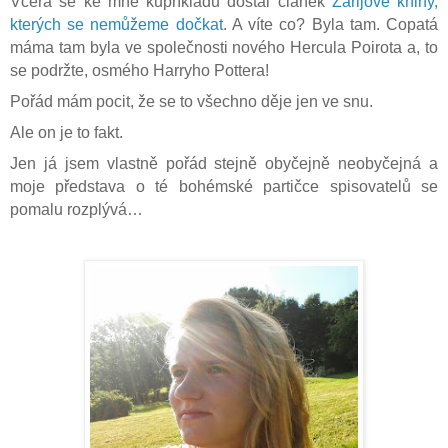
Včera se ke mně kupříkladu dostal článek
Zářijové knihy,
kterých se nemůžeme dočkat
. A víte co? Byla tam. Copatá
máma tam byla ve společnosti nového Hercula Poirota a, to
se podržte, osmého Harryho Pottera!
Pořád mám pocit, že se to všechno děje jen ve snu.
Ale on je to fakt.
Jen já jsem vlastně pořád stejně obyčejně neobyčejná a
moje představa o té bohémské partičce spisovatelů se
pomalu rozplývá…