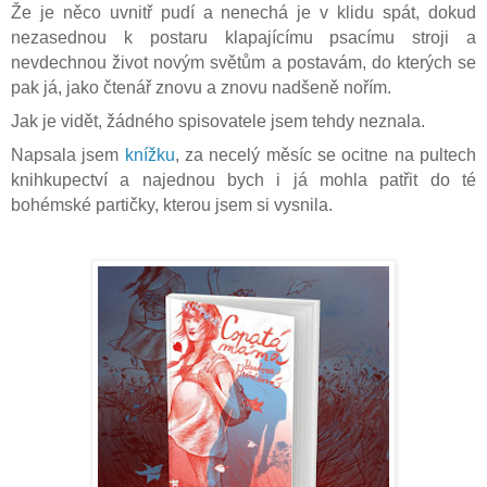
Že je něco uvnitř pudí a nenechá je v klidu spát, dokud
nezasednou k postaru klapajícímu psacímu stroji a
nevdechnou život novým světům a postavám, do kterých se
pak já, jako čtenář znovu a znovu nadšeně nořím.
Jak je vidět, žádného spisovatele jsem tehdy neznala.
Napsala jsem
knížku
, za necelý měsíc se ocitne na pultech
knihkupectví a najednou bych i já mohla patřit do té
bohémské partičky, kterou jsem si vysnila.