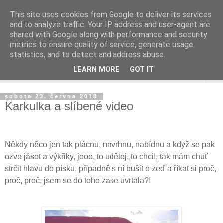
This site uses cookies from Google to deliver its services
and to analyze traffic. Your IP address and user-agent are
shared with Google along with performance and security
metrics to ensure quality of service, generate usage
statistics, and to detect and address abuse.
LEARN MORE
GOT IT
▼
sobota 23. června 2018
Karkulka a slíbené video
Někdy něco jen tak plácnu, navrhnu, nabídnu a když se pak
ozve jásot a výkřiky, jooo, to udělej, to chci!, tak mám chuť
strčit hlavu do písku, případně s ní bušit o zeď a říkat si proč,
proč, proč, jsem se do toho zase uvrtala?!