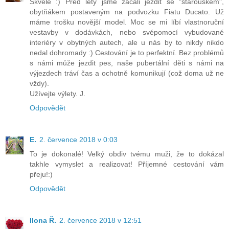
Skvělé :) Před lety jsme začali jezdit se "starouškem",
obytňákem postaveným na podvozku Fiatu Ducato. Už
máme trošku novější model. Moc se mi líbí vlastnoruční
vestavby v dodávkách, nebo svépomocí vybudované
interiéry v obytných autech, ale u nás by to nikdy nikdo
nedal dohromady :) Cestování je to perfektní. Bez problémů
s námi může jezdit pes, naše pubertální děti s námi na
výjezdech tráví čas a ochotně komunikují (což doma už ne
vždy).
Užívejte výlety. J.
Odpovědět
E.
2. července 2018 v 0:03
To je dokonalé! Velký obdiv tvému muži, že to dokázal
takhle vymyslet a realizovat! Příjemné cestování vám
přeju!:)
Odpovědět
Ilona Ř.
2. července 2018 v 12:51