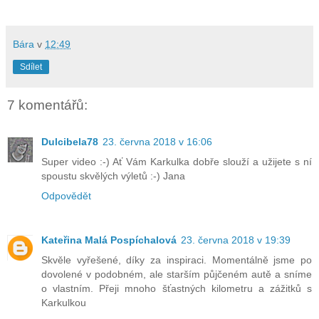
Bára
v
12:49
Sdílet
7 komentářů:
Dulcibela78
23. června 2018 v 16:06
Super video :-) Ať Vám Karkulka dobře slouží a užijete s ní
spoustu skvělých výletů :-) Jana
Odpovědět
Kateřina Malá Pospíchalová
23. června 2018 v 19:39
Skvěle vyřešené, díky za inspiraci. Momentálně jsme po
dovolené v podobném, ale starším půjčeném autě a sníme
o vlastním. Přeji mnoho šťastných kilometru a zážitků s
Karkulkou