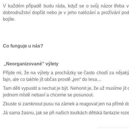
V každém případě budu ráda, když se o svůj názor třeba v 
dobrodružství dopřát nebo je v jeho nalézání a prožívání podp
bojíte.
Co funguje u nás?
„Neorganizované“ výlety
Přijde mi, že na výlety a procházky se často chodí za nějak
fajn, ale co takhle jít občas prostě „jen“ do lesa…
Tam děti vypustit a nechat je být. Nehonit je, že už musíme jít
jednom místě nebaví a chceme se posunout.
Zkuste si zamknout pusu na zámek a reagovat jen na přímé do
Já sama žasnu, jak se při našich toulkách dětská fantazie ro