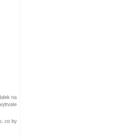
hádek na
vytrvale
o, co by