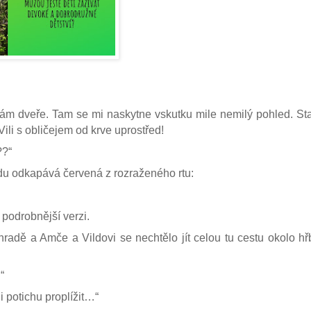
ám dveře. Tam se mi naskytne vskutku mile nemilý pohled. Sta
ili s obličejem od krve uprostřed!
??“
ndu odkapává červená z rozraženého rtu:
 podrobnější verzi.
radě a Amče a Vildovi se nechtělo jít celou tu cestu okolo hř
“
i potichu proplížit…“