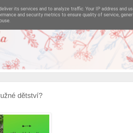
eliver its services and to analyze traffic. Your IP address and u
ormance and security metrics to ensure quality of service, gene
buse.
ružné dětství?