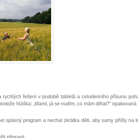
 rychlých řešení v podobě tabletů a celodenního přísunu po
, protože hláška: „Mamí, já se nudím, co mám dělat?“ opakovaná 
et spásný program a nechat zkrátka děti, aby samy přišly na t
ti připravit.