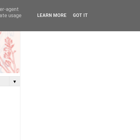
ser-agent
rate usage
LEARN MORE
GOT IT
▼