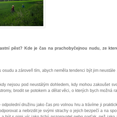
lastní pěst? Kde je čas na prachobyčejnou nudu, ze kter
osudu a zároveň tím, abych neměla tendenci být jim neustále
asu, kdy nejsou pod neustálým dohledem, kdy mohou zakoušet s
 stromy, brodit se potokem a dělat věci, o kterých bych možná ra
odpolední družinu jako čas pro volnou hru a trávíme ji praktic
odporovat a nebrzdit je svými strachy o jejich bezpečí a na sp
být s nimi víc jako tichý pozorovatel nebo parťak, než jako a