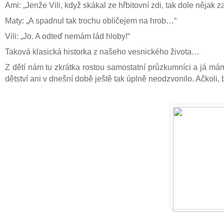
Ami: „Jenže Vili, když skákal ze hřbitovní zdi, tak dole nějak
Maty: „A spadnul tak trochu obličejem na hrob…“
Vili: „Jo. A odteď nemám lád hloby!“
Taková klasická historka z našeho vesnického života…
Z dětí nám tu zkrátka rostou samostatní průzkumníci a já m
dětství ani v dnešní době ještě tak úplně neodzvonilo. Ačkoli