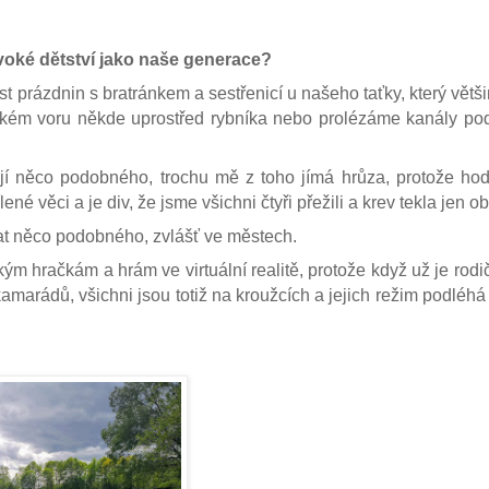
ivoké dětství jako naše generace?
t prázdnin s bratránkem a sestřenicí u našeho taťky, který větš
tkém voru někde uprostřed rybníka nebo prolézáme kanály pod 
ějí něco podobného, trochu mě z toho jímá hrůza, protože h
é věci a je div, že jsme všichni čtyři přežili a krev tekla jen o
ívat něco podobného, zvlášť ve městech.
kým hračkám a hrám ve virtuální realitě, protože když už je rodič
marádů, všichni jsou totiž na kroužcích a jejich režim podléhá