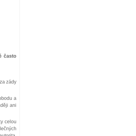
é často
 za zády
vobodu a
ději ani
ky celou
olečných
utorita,