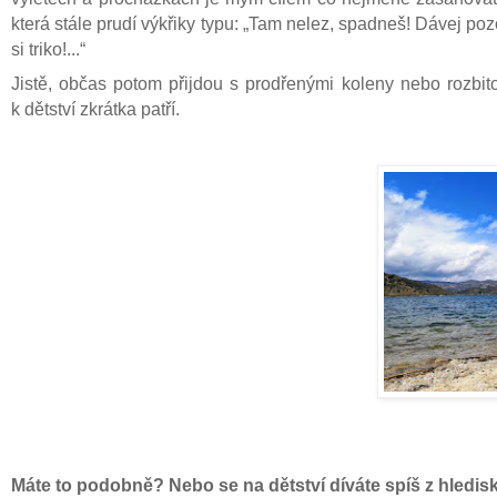
která stále prudí výkřiky typu: „Tam nelez, spadneš! Dávej po
si triko!...“
Jistě, občas potom přijdou s prodřenými koleny nebo rozbito
k dětství zkrátka patří.
Máte to podobně? Nebo se na dětství díváte spíš z hledisk