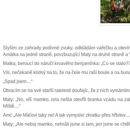
Slyším ze zahrady podivné zvuky, odkládám vařečku a otevír
Amálka na jedné straně, povzbuzující Maty na druhé straně a V
Matka, beroucí do náručí krvavého benjamínka: „Co se stalo?
Vili, nečekaně klidný na to, že na čele mu raší boule a na bu
„Spad jsem…“
Obracím se na své starší ratolesti doufajíc, že z nich vymámím
Maty: „No, víš mamko, ona nešla otevřít branka vzadu na zah
hřiště…“
Ami: „Ale Máťovi taky ne! A tak vymyslel zkratku přes hřbitov…
Maty: „Ale neboj mamko, nehráli jsme si tam, jen jsme se chtěl