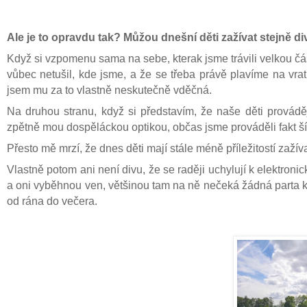
Ale je to opravdu tak? Můžou dnešní děti zažívat stejně d
Když si vzpomenu sama na sebe, kterak jsme trávili velkou čás
vůbec netušil, kde jsme, a že se třeba právě plavíme na vra
jsem mu za to vlastně neskutečně vděčná.
Na druhou stranu, když si představím, že naše děti provád
zpětně mou dospěláckou optikou, občas jsme prováděli fakt šílen
Přesto mě mrzí, že dnes děti mají stále méně příležitostí zaž
Vlastně potom ani není divu, že se raději uchylují k elektronic
a oni vyběhnou ven, většinou tam na ně nečeká žádná parta ka
od rána do večera.