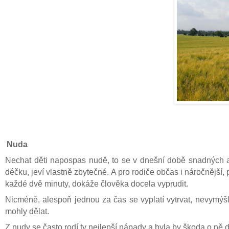
Nuda
Nechat děti napospas nudě, to se v dnešní době snadných a
déčku, jeví vlastně zbytečné. A pro rodiče občas i náročnější
každé dvě minuty, dokáže člověka docela vyprudit.
Nicméně, alespoň jednou za čas se vyplatí vytrvat, nevymýšl
mohly dělat.
Z nudy se často rodí ty nejlepší nápady a byla by škoda o ně dě