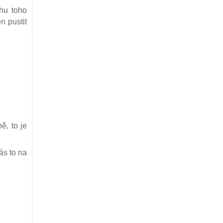
chu toho
n pustit
ě, to je
ás to na