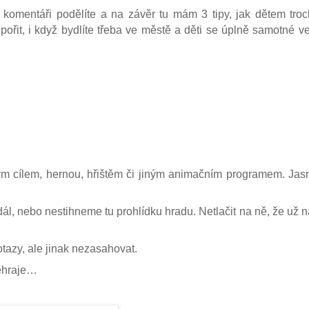
komentáři podělíte a na závěr tu mám 3 tipy, jak dětem tro
ořit, i když bydlíte třeba ve městě a děti se úplně samotné ve
ým cílem, hernou, hřištěm či jiným animačním programem. Jasn
 dál, nebo nestihneme tu prohlídku hradu. Netlačit na ně, že už n
tazy, ale jinak nezasahovat.
zehraje…