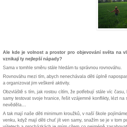
Ale kde je volnost a prostor pro objevování světa na v
vznikají ty nejlepší nápady?
Sama v tomhle směru stále hledám tu správnou rovnováhu.
Rovnováhu mezi tím, abych nenechávala děti úplně napospas 
a organizovat jim veškeré aktivity.
Obzvláště s tím, jak rostou cítím, že potřebují stále víc č
samy testovat svoje hranice, řešit vzájemné konflikty, lézt na
nevěděla…
A tak mají naše děti minimum kroužků, v naší škole pojímáme 
venku, když mají děti chuť jít ven samy, snažím se je v tom p
výletech a procházkách je mým cílem co nejméně zasahovat a 