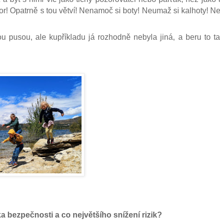
zor! Opatrně s tou větví! Nenamoč si boty! Neumaž si kalhoty! Ne
u pusou, ale kupříkladu já rozhodně nebyla jiná, a beru to ta
a bezpečnosti a co největšího snížení rizik?