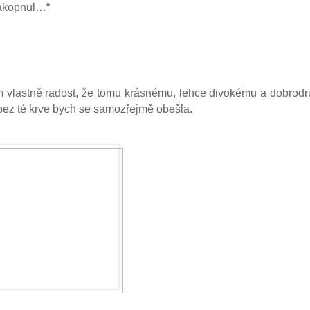
 zakopnul…“
ám vlastně radost, že tomu krásnému, lehce divokému a dobro
, bez té krve bych se samozřejmě obešla.