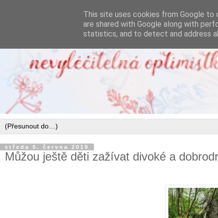
This site uses cookies from Google to d
are shared with Google along with perf
statistics, and to detect and address a
středa 5. června 2019
Můžou ještě děti zažívat divoké a dobrod