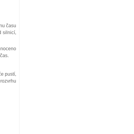
inu času
silnicí,
odnoceno
bčas.
e pustí,
 rozvrhu